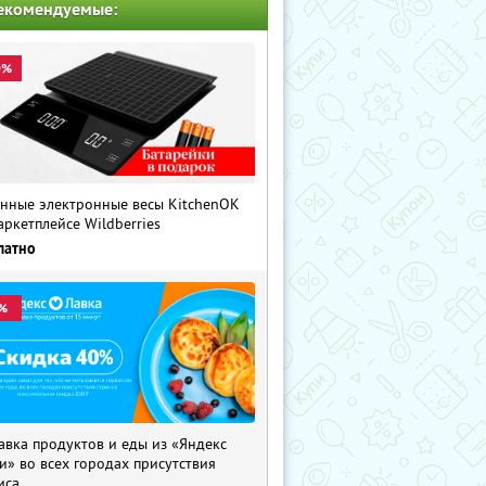
екомендуемые:
0%
нные электронные весы KitchenOK
аркетплейсе Wildberries
латно
%
авка продуктов и еды из «Яндекс
и» во всех городах присутствия
иса