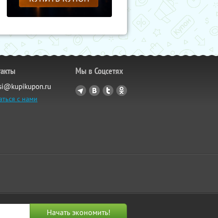
такты
Мы в Соцсетях
si@kupikupon.ru
аться с нами