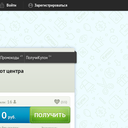
Войти
Зарегистрироваться
49
84
Промокоды
ПолучиКупон
от центра
16
(11)
или:
0
руб.
 без скидки: