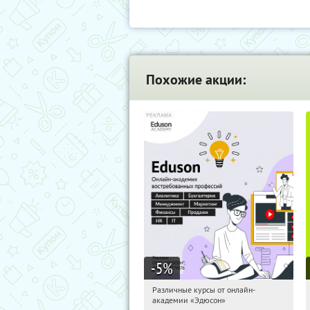
Похожие акции:
-5
%
Различные курсы от онлайн-
09:53:10
Получили:
2
академии «Эдюсон»
Россия