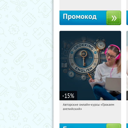
Промокод
-15
%
Авторские онлайн-курсы «Грокаем
09:53:10
Получили:
4
английский»
Россия