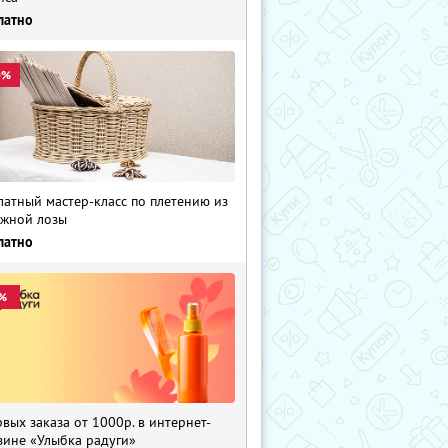
латно
0%
латный мастер-класс по плетению из
жной лозы
латно
%
рвых заказа от 1000р. в интернет-
зине «Улыбка радуги»