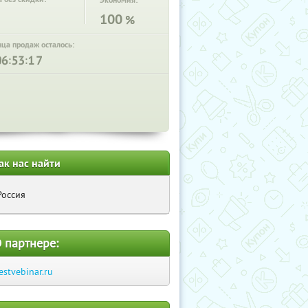
Экономия:
100
%
нца продаж осталось:
:
:
ак нас найти
Россия
 партнере:
estvebinar.ru