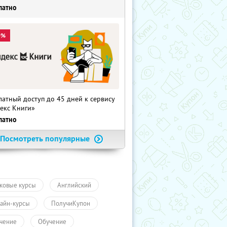
латно
0%
латный доступ до 45 дней к сервису
екс Книги»
латно
Посмотреть популярные
ковые курсы
Английский
айн-курсы
ПолучиКупон
чение
Обучение