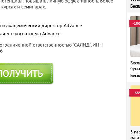
 потенциал, повышать личную эффективность. Более
 курсах и семинарах.
Бесп
-10
й и академический директор Advance
лиентского отдела Advance
 ограниченной ответственностью “САЛИД”,
ИНН
76
Бесп
бума
ПОЛУЧИТЬ
Бесп
-35
3 пе
мага