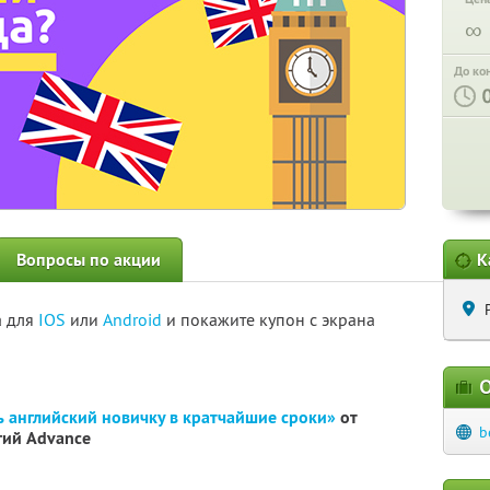
∞
До ко
Вопросы по акции
К
а для
IOS
или
Android
и покажите купон с экрана
О
ь английский новичку в кратчайшие сроки»
от
b
гий Advance