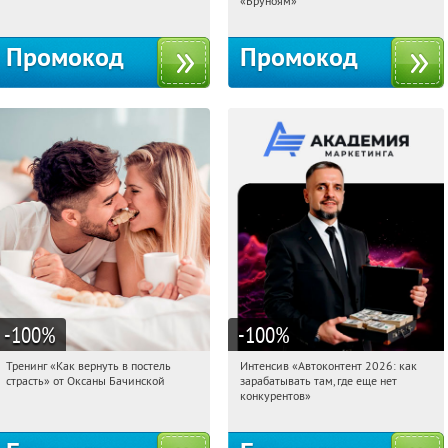
«Бруноям»
Промокод
Промокод
-100
%
-100
%
Тренинг «Как вернуть в постель
Интенсив «Автоконтент 2026: как
09:53:10
Получили:
13
09:53:10
Получили:
4
страсть» от Оксаны Бачинской
зарабатывать там, где еще нет
Россия
Россия
конкурентов»