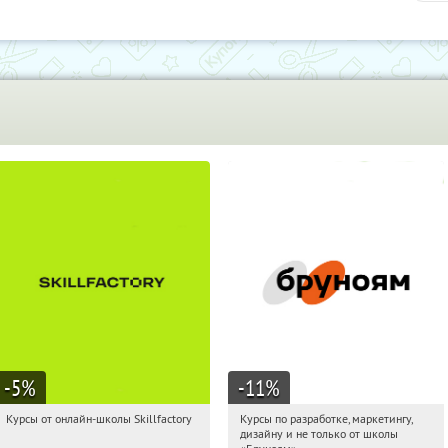
-5
%
-11
%
Курсы от онлайн-школы Skillfactory
Курсы по разработке, маркетингу,
09:53:10
Получи первым!
09:53:10
Получи первым!
дизайну и не только от школы
Россия
Россия