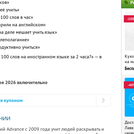
ков»
Р
её учить»
100 слов в час»
-10
орили на английском»
на деле мешает учить язык»
елеполагание»
одуктивно учиться»
100 слов на иностранном языке за 2 часа?» — в
Кухо
на м
Бесп
бря 2026 включительно
-40
ся купоном
НИИ
Дост
Лавк
ий Advance с 2009 года учит людей раскрывать и
серв