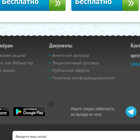
Бесплатно
Бесплатно
тнёрам
Документы
Кон
елаем акцию!
Агентский договор
spro
е, как Вебмастер
Лицензионный договор
Связ
е акции
Публичная оферта
Политика конфиденциальности
Ищите скидки поблизости,
не выходя из чата: