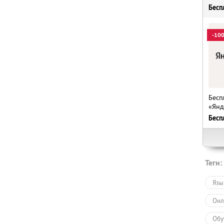
Бесп
-10
Бесп
«Янд
Бесп
Теги:
Язы
Онл
Обу