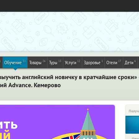
1
31
26
13
12
1
17
6
Обучение
Товары
Туры
Услуги
Здоровье
Отели
Дети
ыучить английский новичку в кратчайшие сроки» 
ий Advance. Кемерово
Получ
Цена