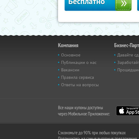
Бесплатно
Компания
Бизнес-Пар
Основное
Давайте сд
Публикации о нас
Заработайт
Вакансии
Прошедши
Правила сервиса
Ответы на вопросы
Все наши купоны доступны
через Мобильное Приложение:
Сэкономьте до 90% при любых покупках
Подпишитесь на самые выгодные предложения