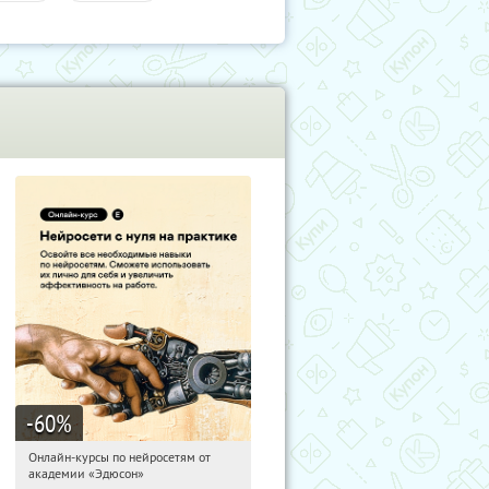
-60
%
Онлайн-курсы по нейросетям от
09:53:10
Получили:
6
академии «Эдюсон»
Москва