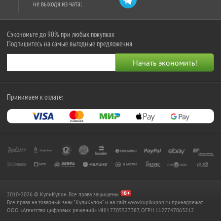
не выходя из чата:
Сэкономьте до 90% при любых покупках
Подпишитесь на самые выгодные предложения
Принимаем к оплате:
2010-2026 © КупиКупон. Все права защищены.
Все права на товарный знак "КупиКупон" и на сайт www.kupikupon.ru принадлежат
OOO «Агентство цифровых решений» ИНН 7705523387, ОГРН 1127747063212