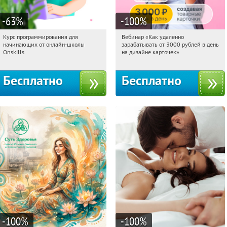
-63
%
-100
%
Курс программирования для
Вебинар «Как удаленно
05:19:11
Получили:
4
05:19:11
Получили:
48
начинающих от онлайн-школы
зарабатывать от 3000 рублей в день
Россия
Россия
Onskills
на дизайне карточек»
Бесплатно
Бесплатно
-100
%
-100
%