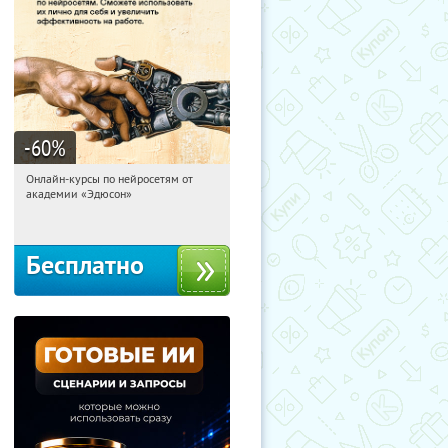
-60
%
Онлайн-курсы по нейросетям от
05:19:11
Получили:
6
академии «Эдюсон»
Москва
Бесплатно