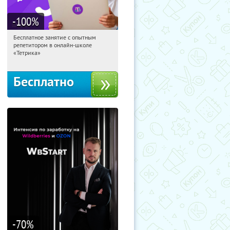
-100
%
Бесплатное занятие с опытным
05:19:11
Получили:
2
репетитором в онлайн-школе
Москва, Россия
«Тетрика»
Бесплатно
-70
%