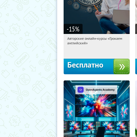
-15
%
Авторские онлайн-курсы «Грокаем
05:19:11
Получили:
4
английский»
Россия
Бесплатно