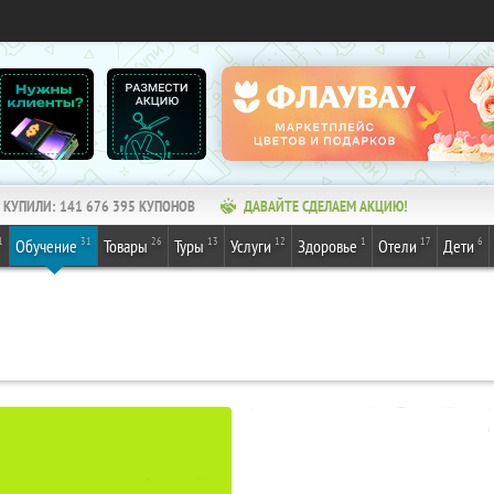
КУПИЛИ:
141 676 395
КУПОНОВ
ДАВАЙТЕ СДЕЛАЕМ АКЦИЮ!
1
31
26
13
12
1
17
6
Обучение
Товары
Туры
Услуги
Здоровье
Отели
Дети