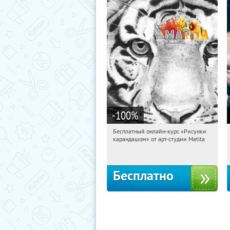
-100
%
Бесплатный онлайн-курс «Рисунки
05:19:11
Получили:
35
карандашом» от арт-студии Matita
Россия
Бесплатно