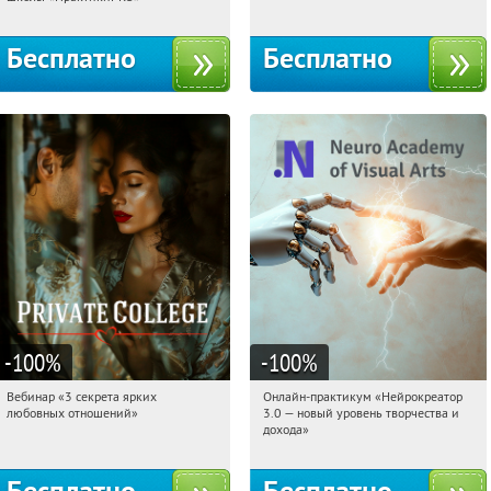
Бесплатно
Бесплатно
-100
%
-100
%
Вебинар «3 секрета ярких
Онлайн-практикум «Нейрокреатор
05:19:11
Получили:
37
05:19:11
Получили:
20
любовных отношений»
3.0 — новый уровень творчества и
Россия
Россия
дохода»