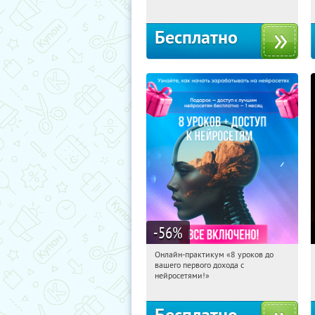
Бесплатно
-56
%
Онлайн-практикум «8 уроков до
05:19:11
Получили:
31
вашего первого дохода с
Россия
нейросетями!»