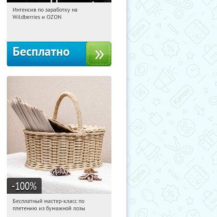
Интенсив по заработку на
05:19:11
Получили:
8
Wildberries и OZON
Россия
Бесплатно
-100
%
Бесплатный мастер-класс по
05:19:11
Получили:
33
плетению из бумажной лозы
Москва, Россия