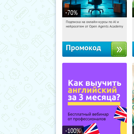
-70
%
Подписка на онлайн-курсы по AI и
05:19:11
Получили:
18
нейросетям от Open Agents Academy
Россия
Промокод
-100
%