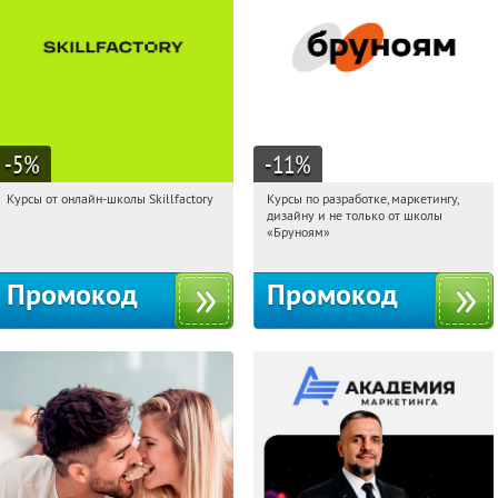
-5
%
-11
%
Курсы от онлайн-школы Skillfactory
Курсы по разработке, маркетингу,
05:19:11
Получи первым!
05:19:11
Получи первым!
дизайну и не только от школы
Россия
Россия
«Бруноям»
Промокод
Промокод