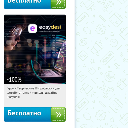
Бесплатно
-100
%
Урок «Творческие IT-профессии для
05:19:11
Получили:
53
детей» от онлайн-школы дизайна
Россия
Easydesi
Бесплатно