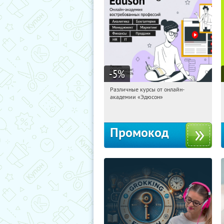
-5
%
Различные курсы от онлайн-
05:19:11
Получили:
2
академии «Эдюсон»
Россия
Промокод