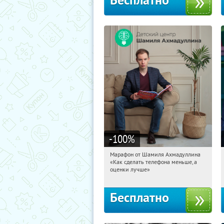
Бесплатно
-100
%
Марафон от Шамиля Ахмадуллина
05:19:11
Получили:
25
«Как сделать телефона меньше, а
Россия
оценки лучше»
Бесплатно