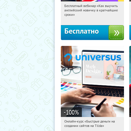
Бесплатный вебинар «Как выучить
05:19:11
Получили:
16
английский новичку в кратчайшие
Россия
сроки»
Бесплатно
-100
%
Онлайн-курс «Быстрые деньги на
05:19:11
Получили:
24
создании сайтов на Tilda»
Россия