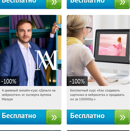
Бесплатно
Бесплатно
-100
%
-100
%
4-дневный онлайн-курс «Деньги на
Бесплатный курс «Как создавать
05:19:11
Получили:
191
05:19:11
Получили:
524
нейросетях» от эксперта Артема
картинки в нейросетях и продавать
Россия
Россия
Мазура
их за 100000р.»
Бесплатно
Бесплатно