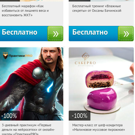
Бесплатный марафон «Как
Бесплатный тренинг «Влажные
05:19:11
Получили:
24
05:19:11
Получили:
59
избавиться от лишнего веса и
секреты» от Оксаны Бачинской
Россия
Россия
восстановить ЖКТ»
Бесплатно
Бесплатно
-100
%
-100
%
3-дневный практикум «Первые
Мастер-класс от шеф-кондитера
05:19:11
Получили:
29
05:19:11
Получили:
57
деньги на нейросетях» от онлайн-
«Малиновое муссовое пирожное»
Россия
Россия
школы «ПрактикиPRO»