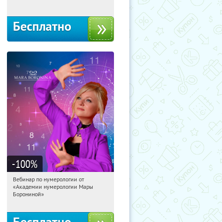
Бесплатно
-100
%
Вебинар по нумерологии от
05:19:11
Получили:
29
«Академии нумерологии Мары
Россия
Борониной»