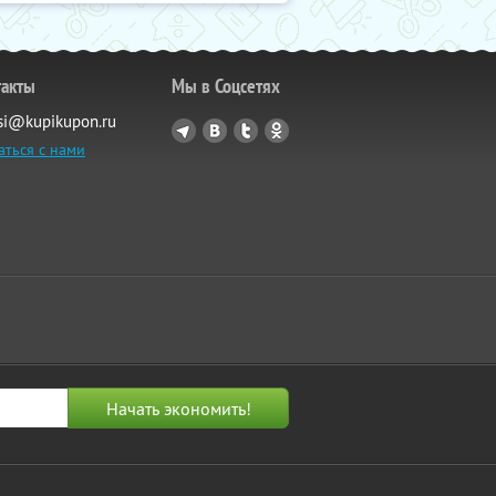
такты
Мы в Соцсетях
si@kupikupon.ru
аться с нами