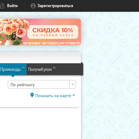
Войти
Зарегистрироваться
49
84
Промокоды
ПолучиКупон
По рейтингу
Показать на карте