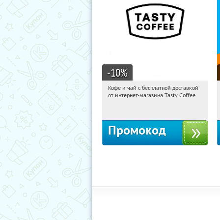
-10
%
Кофе и чай с бесплатной доставкой
08:48:12
Получи первым!
от интернет-магазина Tasty Coffee
Россия
Промокод