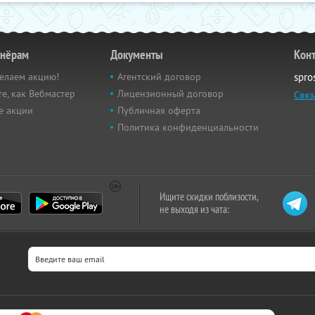
тнёрам
Документы
Кон
елаем акцию!
Агентский договор
spro
е, как Вебмастер
Лицензионный договор
Связ
е акции
Публичная оферта
Политика конфиденциальности
Ищите скидки поблизости,
не выходя из чата: