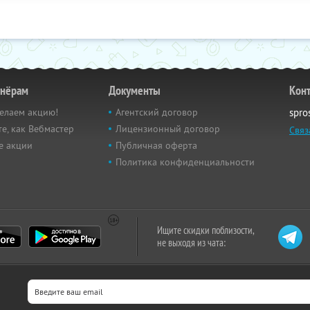
тнёрам
Документы
Кон
елаем акцию!
Агентский договор
spro
е, как Вебмастер
Лицензионный договор
Связ
е акции
Публичная оферта
Политика конфиденциальности
Ищите скидки поблизости,
не выходя из чата: