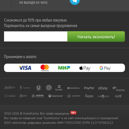
не выходя из чата:
Сэкономьте до 90% при любых покупках
Подпишитесь на самые выгодные предложения
Принимаем к оплате:
2010-2026 © КупиКупон. Все права защищены.
Все права на товарный знак "КупиКупон" и на сайт www.kupikupon.ru принадлежат
OOO «Агентство цифровых решений» ИНН 7705523387, ОГРН 1127747063212