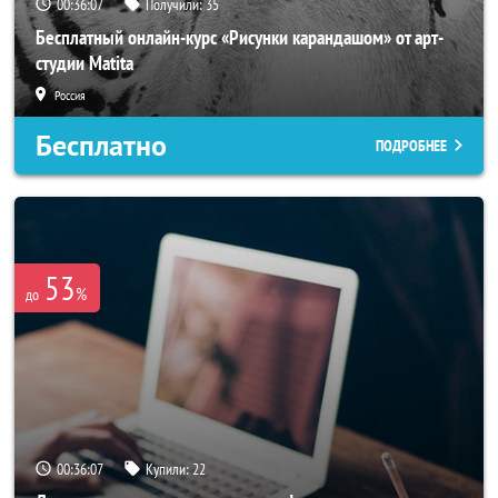
00:36:04
Получили:
35
Бесплатный онлайн-курс «Рисунки карандашом» от арт-
студии Matita
Россия
Бесплатно
ПОДРОБНЕЕ
53
%
до
00:36:04
Купили:
22