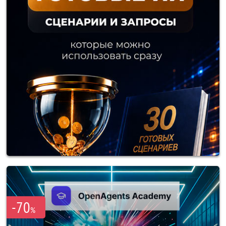
-70
%