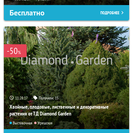
Бесплатно
ПОДРОБНЕЕ
-50
%
11:28:15
Получили:
15
Хвойные, плодовые, лиственные и декоративные
растения от ТД Diamond Garden
Выставочная
Угрешская