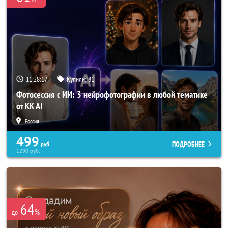
11:28:15
Купили:
81
Фотосессия с ИИ: 3 нейрофотографии в любой тематике
от KK AI
Россия
499
ПОДРОБНЕЕ
руб.
1290
руб.
64
%
до