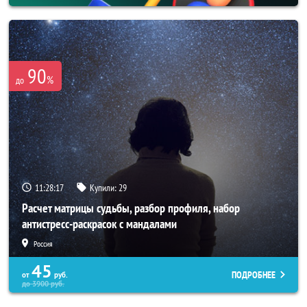
90
%
до
11:28:15
Купили:
29
Расчет матрицы судьбы, разбор профиля, набор
антистресс-раскрасок с мандалами
Россия
45
ПОДРОБНЕЕ
от
руб.
до
3900
руб.