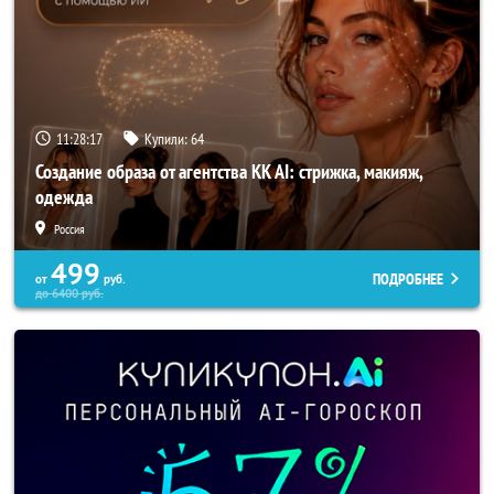
11:28:15
Купили:
64
Создание образа от агентства KK AI: стрижка, макияж,
одежда
Россия
499
ПОДРОБНЕЕ
от
руб.
до
6400
руб.