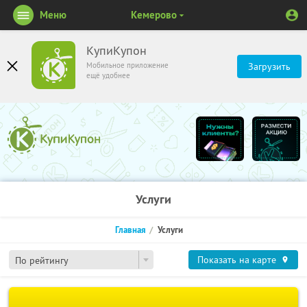
Меню
Кемерово
КупиКупон
Мобильное приложение
Загрузить
ещё удобнее
Услуги
Главная
Услуги
Показать на карте
По рейтингу