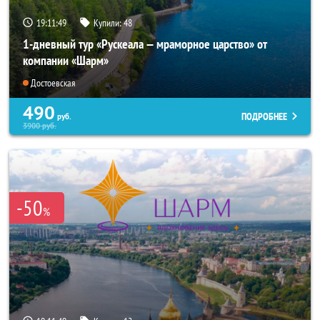
19:11:47
Купили:
48
1-дневный тур «Рускеала — мраморное царство» от
компании «Шарм»
Достоевская
490
ПОДРОБНЕЕ
руб.
3900
руб.
-50
%