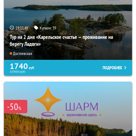
19:11:47
Купили:
39
Тур на 2 дня «Карельское счастье — проживание на
берегу Ладоги»
Достоевская
1740
ПОДРОБНЕЕ
руб.
13900
руб.
-50
%