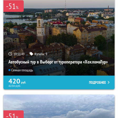
-51
%
19:11:47
Купили:
9
Автобусный тур в Выборг от туроператора «ХохломаТур»
Сенная площадь
420
ПОДРОБНЕЕ
руб.
4230
руб.
-51
%