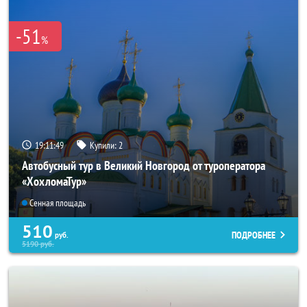
-51
%
19:11:47
Купили:
2
Автобусный тур в Великий Новгород от туроператора
«ХохломаТур»
Сенная площадь
510
ПОДРОБНЕЕ
руб.
5190
руб.