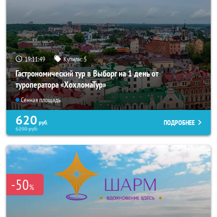
19:11:47
Купили:
5
Гастрономический тур в Выборг на 1 день от
туроператора «ХохломаТур»
Сенная площадь
620
ПОДРОБНЕЕ
руб.
6290
руб.
-50
%