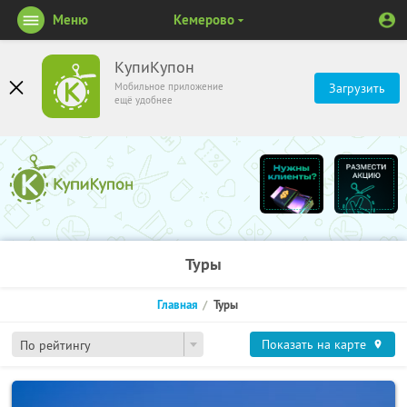
Меню
Кемерово
КупиКупон
Мобильное приложение
Загрузить
ещё удобнее
Туры
Главная
Туры
Показать на карте
По рейтингу