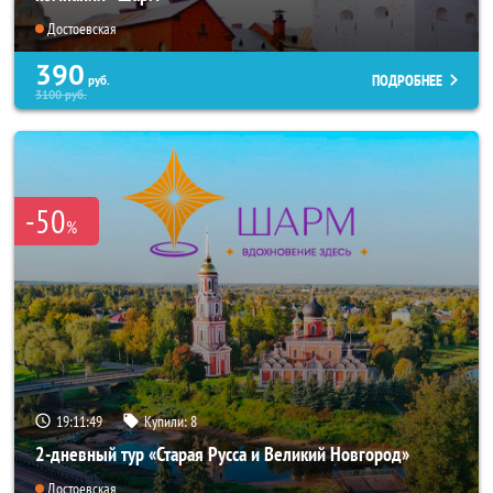
Достоевская
390
ПОДРОБНЕЕ
руб.
3100
руб.
-50
%
19:11:47
Купили:
8
2-дневный тур «Старая Русса и Великий Новгород»
Достоевская