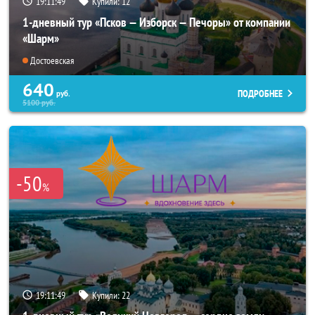
19:11:47
Купили:
12
1-дневный тур «Псков — Изборск — Печоры» от компании
«Шарм»
Достоевская
640
ПОДРОБНЕЕ
руб.
5100
руб.
-50
%
19:11:47
Купили:
22