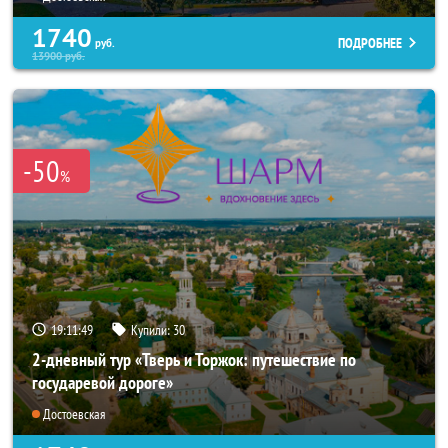
1740
ПОДРОБНЕЕ
руб.
13900
руб.
-50
%
19:11:47
Купили:
30
2-дневный тур «Тверь и Торжок: путешествие по
государевой дороге»
Достоевская