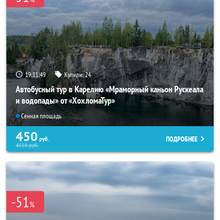
19:11:47
Купили:
24
Автобусный тур в Карелию «Мраморный каньон Рускеала
и водопады» от «ХохломаТур»
Сенная площадь
450
ПОДРОБНЕЕ
руб.
4550
руб.
-51
%