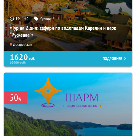
19:11:47
Купили:
6
«Тур на 2 дня: сафари по водопадам Карелии и парк
“Рускеала"»
Достоевская
1620
ПОДРОБНЕЕ
руб.
12900
руб.
-50
%