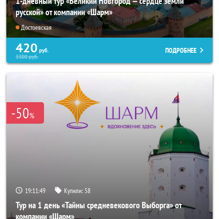
1-дневный тур «Великий Новгород — сердце земли
русской» от компании «Шарм»
Достоевская
420
ПОДРОБНЕЕ
руб.
3300
руб.
-50
%
19:11:47
Купили:
58
Тур на 1 день «Тайны средневекового Выборга» от
компании «Шарм»