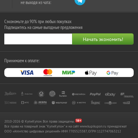
не выходя из чата:
Сэкономьте до 90% при любых покупках
Подпишитесь на самые выгодные предложения
Принимаем к оплате:
2010-2026 © КупиКупон. Все права защищены.
Все права на товарный знак "КупиКупон" и на сайт www.kupikupon.ru принадлежат
OOO «Агентство цифровых решений» ИНН 7705523387, ОГРН 1127747063212