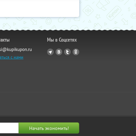
такты
Мы в Соцсетях
si@kupikupon.ru
аться с нами