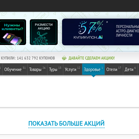
КУПИЛИ:
141 632 794
КУПОНОВ
ДАВАЙТЕ СДЕЛАЕМ АКЦИЮ!
1
31
26
13
12
1
17
6
Обучение
Товары
Туры
Услуги
Здоровье
Отели
Дети
ПОКАЗАТЬ БОЛЬШЕ АКЦИЙ