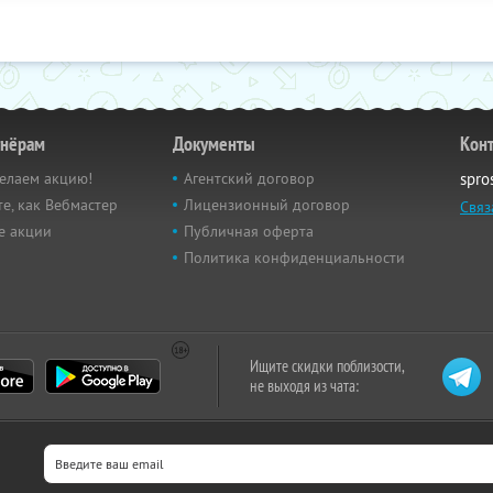
тнёрам
Документы
Кон
елаем акцию!
Агентский договор
spro
е, как Вебмастер
Лицензионный договор
Связ
е акции
Публичная оферта
Политика конфиденциальности
Ищите скидки поблизости,
не выходя из чата: