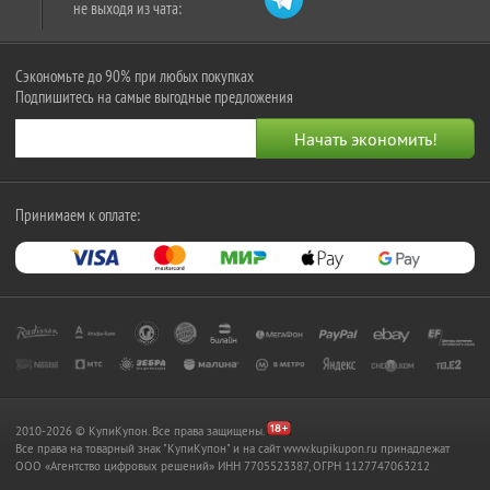
не выходя из чата:
Сэкономьте до 90% при любых покупках
Подпишитесь на самые выгодные предложения
Принимаем к оплате:
2010-2026 © КупиКупон. Все права защищены.
Все права на товарный знак "КупиКупон" и на сайт www.kupikupon.ru принадлежат
OOO «Агентство цифровых решений» ИНН 7705523387, ОГРН 1127747063212