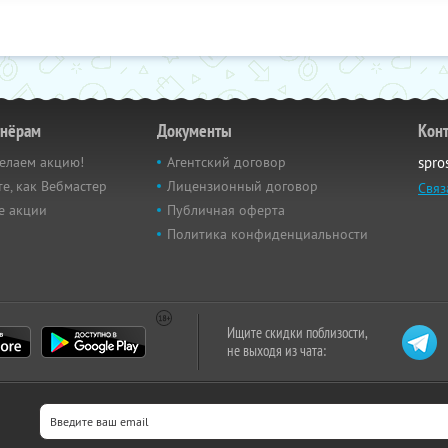
тнёрам
Документы
Кон
елаем акцию!
Агентский договор
spro
е, как Вебмастер
Лицензионный договор
Связ
е акции
Публичная оферта
Политика конфиденциальности
Ищите скидки поблизости,
не выходя из чата: