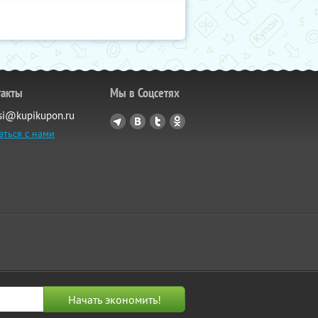
такты
Мы в Соцсетях
si@kupikupon.ru
аться с нами