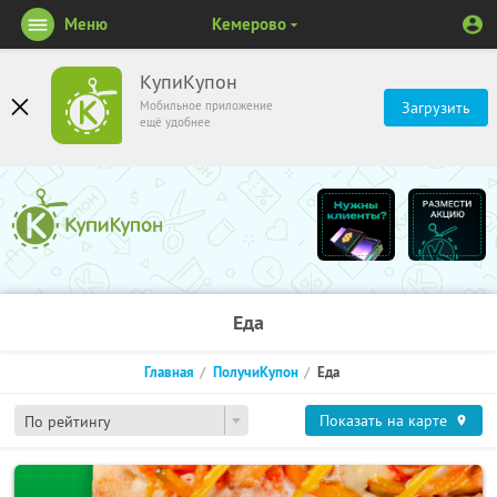
Меню
Кемерово
КупиКупон
Мобильное приложение
Загрузить
ещё удобнее
Еда
Главная
ПолучиКупон
Еда
Показать на карте
По рейтингу