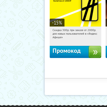
-15
%
Скидка 300р. при заказе от 2000р.
15:38:57
Получили:
65
для новых пользователей в «Яндекс
Россия
Афише»
Промокод