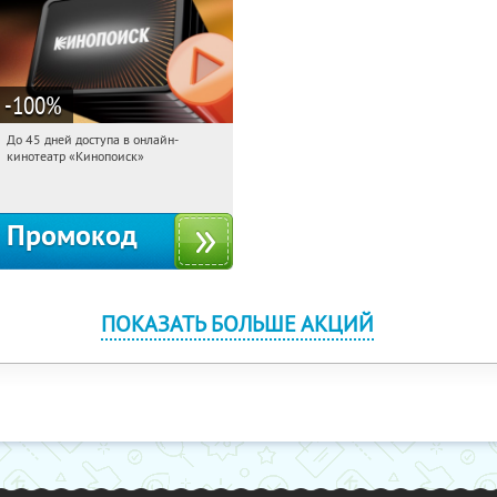
-100
%
До 45 дней доступа в онлайн-
15:38:57
Получили:
113
кинотеатр «Кинопоиск»
Россия
Промокод
ПОКАЗАТЬ БОЛЬШЕ АКЦИЙ