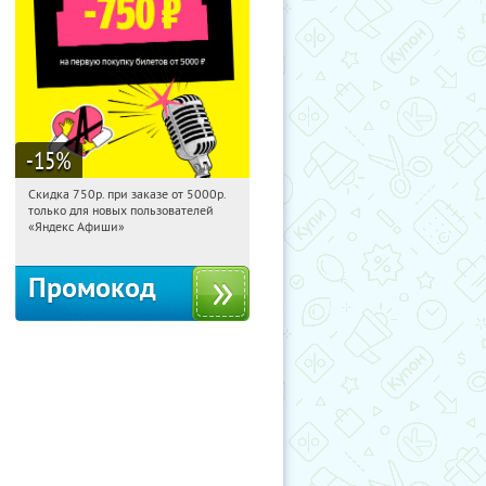
-15
%
Скидка 750р. при заказе от 5000р.
15:38:57
Получили:
114
только для новых пользователей
Россия
«Яндекс Афиши»
Промокод