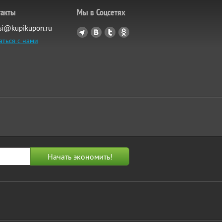
такты
Мы в Соцсетях
si@kupikupon.ru
аться с нами