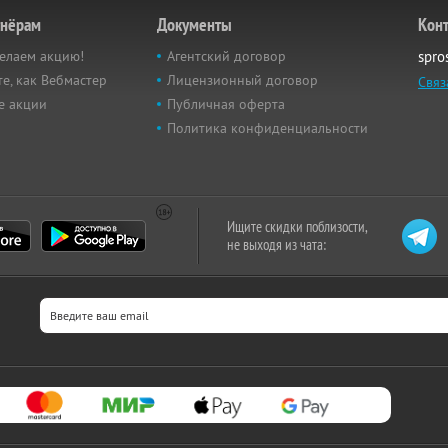
тнёрам
Документы
Кон
елаем акцию!
Агентский договор
spro
е, как Вебмастер
Лицензионный договор
Связ
е акции
Публичная оферта
Политика конфиденциальности
Ищите скидки поблизости,
не выходя из чата: