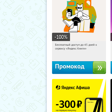
-100
%
Бесплатный доступ до 45 дней к
15:38:57
Получи первым!
сервису «Яндекс Книги»
Россия
Промокод