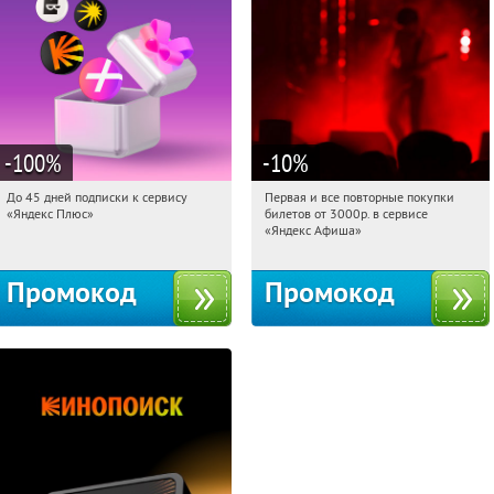
-100
%
-10
%
До 45 дней подписки к сервису
Первая и все повторные покупки
15:38:57
Получили:
19
15:38:57
Получили:
153
«Яндекс Плюс»
билетов от 3000р. в сервисе
Россия
Россия
«Яндекс Афиша»
Промокод
Промокод