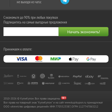
не выходя из чата:
Сэкономьте до 90% при любых покупках
Подпишитесь на самые выгодные предложения
Принимаем к оплате:
2010-2026 © КупиКупон. Все права защищены.
Все права на товарный знак "КупиКупон" и на сайт www.kupikupon.ru принадлежат
OOO «Агентство цифровых решений» ИНН 7705523387, ОГРН 1127747063212