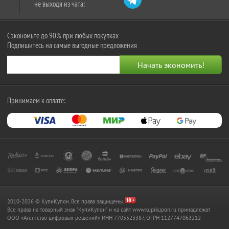
не выходя из чата:
Сэкономьте до 90% при любых покупках
Подпишитесь на самые выгодные предложения
Принимаем к оплате:
2010-2026 © КупиКупон. Все права защищены.
Все права на товарный знак "КупиКупон" и на сайт www.kupikupon.ru принадлежат
OOO «Агентство цифровых решений» ИНН 7705523387, ОГРН 1127747063212