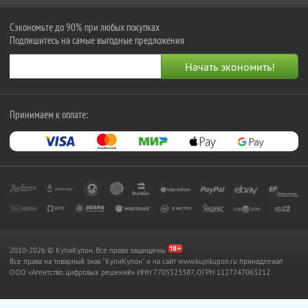
Сэкономьте до 90% при любых покупках
Подпишитесь на самые выгодные предложения
Принимаем к оплате:
2010-2026 © КупиКупон. Все права защищены.
Все права на товарный знак "КупиКупон" и на сайт www.kupikupon.ru принадлежат
OOO «Агентство цифровых решений» ИНН 7705523387, ОГРН 1127747063212