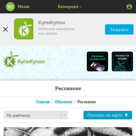
Меню
Кемерово
КупиКупон
Мобильное приложение
Загрузить
ещё удобнее
Рисование
Главная
Обучение
Рисование
Показать на карте
По рейтингу