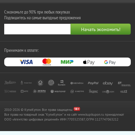
Сэкономьте до 90% при любых покупках
Подпишитесь на самые выгодные предложения
Принимаем к оплате:
2010-2026 © КупиКупон. Все права защищены.
Все права на товарный знак "КупиКупон" и на сайт www.kupikupon.ru принадлежат
OOO «Агентство цифровых решений» ИНН 7705523387, ОГРН 1127747063212