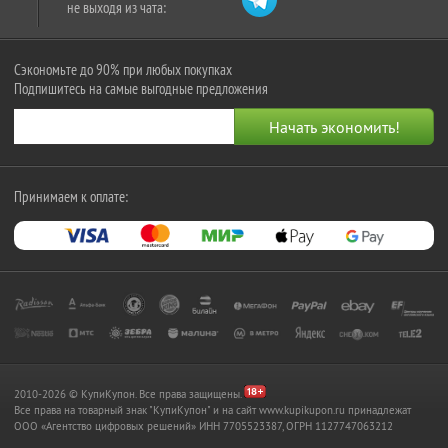
не выходя из чата:
Сэкономьте до 90% при любых покупках
Подпишитесь на самые выгодные предложения
Принимаем к оплате:
2010-2026 © КупиКупон. Все права защищены.
Все права на товарный знак "КупиКупон" и на сайт www.kupikupon.ru принадлежат
OOO «Агентство цифровых решений» ИНН 7705523387, ОГРН 1127747063212