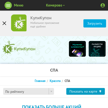
Меню
Кемерово
КупиКупон
Мобильное приложение
Загрузить
ещё удобнее
СПА
Главная
Красота
СПА
Показать на карте
По рейтингу
ПОКАЗАТЬ БОЛЬШЕ АКЦИЙ