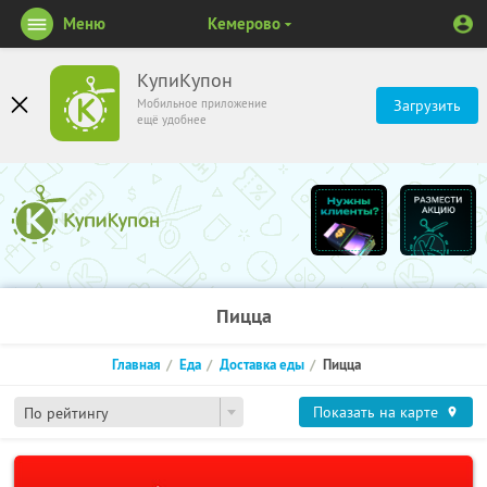
Меню
Кемерово
КупиКупон
Мобильное приложение
Загрузить
ещё удобнее
Пицца
Главная
Еда
Доставка еды
Пицца
Показать на карте
По рейтингу