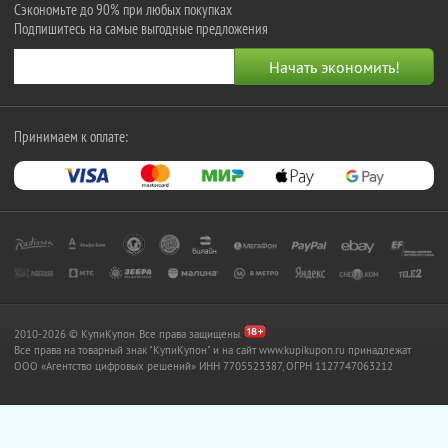
Сэкономьте до 90% при любых покупках
Подпишитесь на самые выгодные предложения
Принимаем к оплате:
2010-2026 © КупиКупон. Все права защищены.
Все права на товарный знак "КупиКупон" и на сайт www.kupikupon.ru принадлежат
OOO «Агентство цифровых решений» ИНН 7705523387, ОГРН 1127747063212