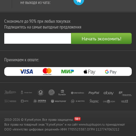
не выходя из чата:
Сэкономьте до 90% при любых покупках
Подпишитесь на самые выгодные предложения
Принимаем к оплате:
2010-2026 © КупиКупон. Все права защищены.
Все права на товарный знак "КупиКупон" и на сайт www.kupikupon.ru принадлежат
OOO «Агентство цифровых решений» ИНН 7705523387, ОГРН 1127747063212