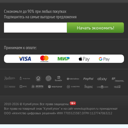
Сэкономьте до 90% при любых покупках
Подпишитесь на самые выгодные предложения
Принимаем к оплате:
2010-2026 © КупиКупон. Все права защищены.
Все права на товарный знак "КупиКупон" и на сайт www.kupikupon.ru принадлежат
OOO «Агентство цифровых решений» ИНН 7705523387, ОГРН 1127747063212