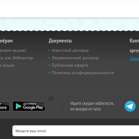
тнёрам
Документы
Кон
елаем акцию!
Агентский договор
spro
е, как Вебмастер
Лицензионный договор
Связ
е акции
Публичная оферта
Политика конфиденциальности
Ищите скидки поблизости,
не выходя из чата: