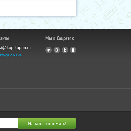
такты
Мы в Соцсетях
si@kupikupon.ru
аться с нами