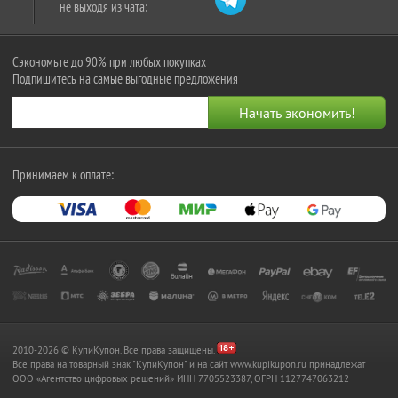
не выходя из чата:
Сэкономьте до 90% при любых покупках
Подпишитесь на самые выгодные предложения
Принимаем к оплате:
2010-2026 © КупиКупон. Все права защищены.
Все права на товарный знак "КупиКупон" и на сайт www.kupikupon.ru принадлежат
OOO «Агентство цифровых решений» ИНН 7705523387, ОГРН 1127747063212