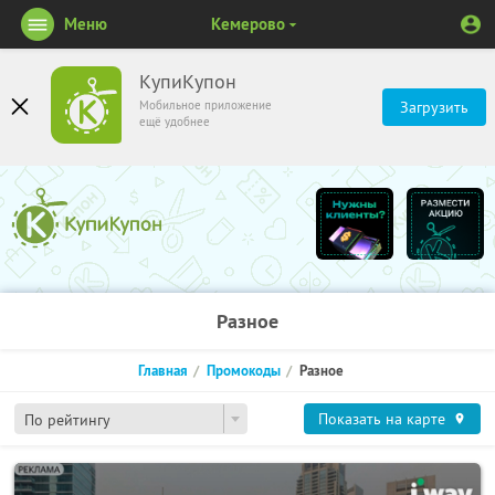
Меню
Кемерово
КупиКупон
Мобильное приложение
Загрузить
ещё удобнее
Разное
Главная
Промокоды
Разное
Показать на карте
По рейтингу