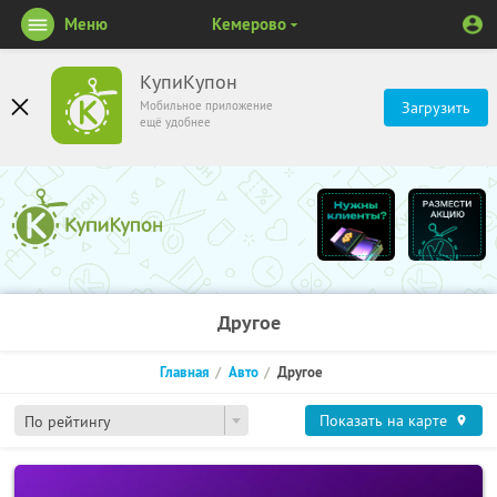
Меню
Кемерово
КупиКупон
Мобильное приложение
Загрузить
ещё удобнее
Другое
Главная
Авто
Другое
Показать на карте
По рейтингу