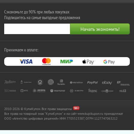
Сэкономьте до 90% при любых покупках
Подпишитесь на самые выгодные предложения
Принимаем к оплате:
2010-2026 © КупиКупон. Все права защищены.
Все права на товарный знак "КупиКупон" и на сайт www.kupikupon.ru принадлежат
OOO «Агентство цифровых решений» ИНН 7705523387, ОГРН 1127747063212