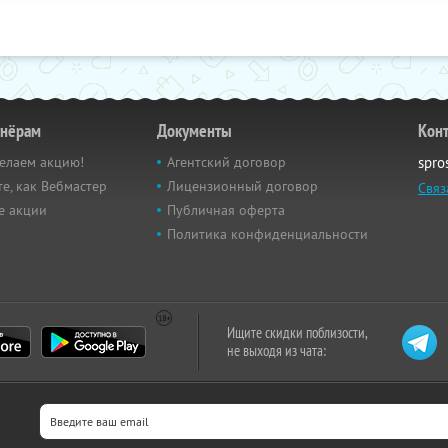
тнёрам
Документы
Кон
елаем акцию!
Агентский договор
spro
е, как Вебмастер
Лицензионный договор
Связ
е акции
Публичная оферта
Политика конфиденциальности
Ищите скидки поблизости,
не выходя из чата: