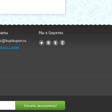
такты
Мы в Соцсетях
si@kupikupon.ru
аться с нами