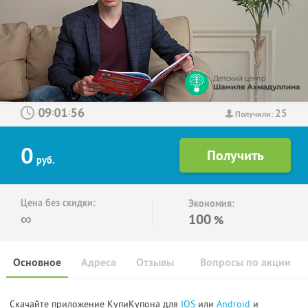
25
:
:
Получили:
0
руб.
Цена без скидки:
Экономия:
∞
100
%
Основное
Адреса
Отзывы
Вопросы по акции
Скачайте приложение КупиКупона для
IOS
или
Android
и