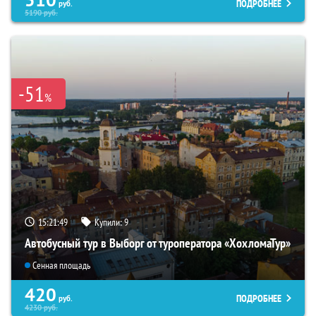
ПОДРОБНЕЕ
руб.
5190
руб.
-51
%
15:21:48
Купили:
9
Автобусный тур в Выборг от туроператора «ХохломаТур»
Сенная площадь
420
ПОДРОБНЕЕ
руб.
4230
руб.