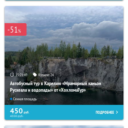
-51
%
15:21:48
Купили:
24
Автобусный тур в Карелию «Мраморный каньон
Рускеала и водопады» от «ХохломаТур»
Сенная площадь
450
ПОДРОБНЕЕ
руб.
4550
руб.