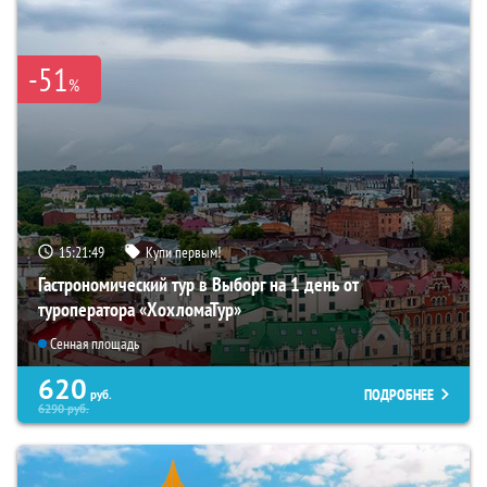
-51
%
15:21:48
Купи первым!
Гастрономический тур в Выборг на 1 день от
туроператора «ХохломаТур»
Сенная площадь
620
ПОДРОБНЕЕ
руб.
6290
руб.