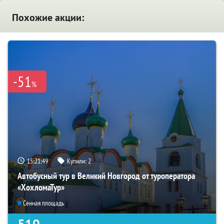
Похожие акции:
-51
%
15:21:48
Купили:
2
Автобусный тур в Великий Новгород от туроператора
«ХохломаТур»
Сенная площадь
510