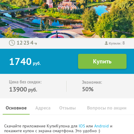
8
:
:
Купили:
1740
руб.
Цена без скидки:
Экономия:
13900
50%
руб.
Основное
Адреса
Отзывы
Вопросы по акции
Скачайте приложение КупиКупона для
IOS
или
Android
и
покажите купон с экрана смартфона. Это удобно :)