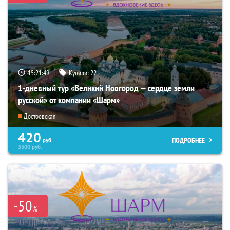
15:21:48
Купили:
22
1-дневный тур «Великий Новгород — сердце земли
русской» от компании «Шарм»
Достоевская
420
ПОДРОБНЕЕ
руб.
3300
руб.
-50
%