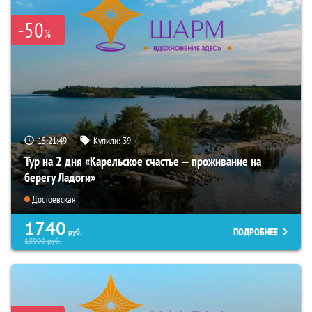
-50
%
15:21:48
Купили:
39
Тур на 2 дня «Карельское счастье — проживание на
берегу Ладоги»
Достоевская
1740
ПОДРОБНЕЕ
руб.
13900
руб.