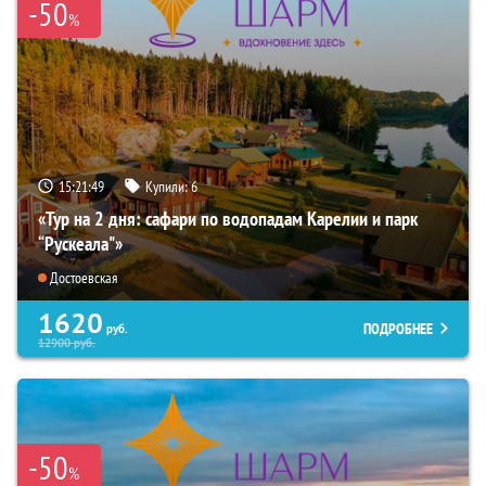
-50
%
15:21:48
Купили:
6
«Тур на 2 дня: сафари по водопадам Карелии и парк
“Рускеала"»
Достоевская
1620
ПОДРОБНЕЕ
руб.
12900
руб.
-50
%