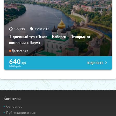
15:21:48
Купили:
12
1-дневный тур «Псков — Изборск — Печоры» от
компании «Шарм»
Достоевская
640
ПОДРОБНЕЕ
руб.
5100
руб.
Компания
Основное
Публикации о нас