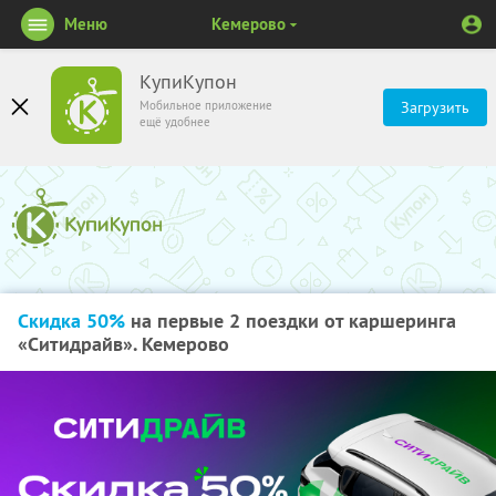
Меню
Кемерово
КупиКупон
Мобильное приложение
Загрузить
ещё удобнее
Скидка 50%
на первые 2 поездки от каршеринга
«Ситидрайв». Кемерово