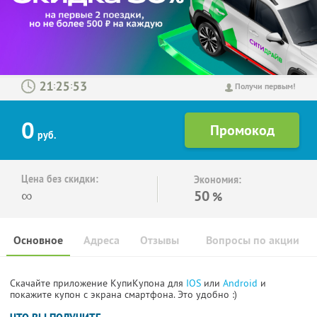
:
:
Получи первым!
0
руб.
Цена без скидки:
Экономия:
∞
50
%
Основное
Адреса
Отзывы
Вопросы по акции
Скачайте приложение КупиКупона для
IOS
или
Android
и
покажите купон с экрана смартфона. Это удобно :)