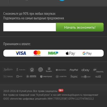
Сэкономьте до 90% при любых покупках
Подпишитесь на самые выгодные предложения
Принимаем к оплате:
2010-2026 © КупиКупон. Все права защищены.
Все права на товарный знак "КупиКупон" и на сайт www.kupikupon.ru принадлежат
OOO «Агентство цифровых решений» ИНН 7705523387, ОГРН 1127747063212