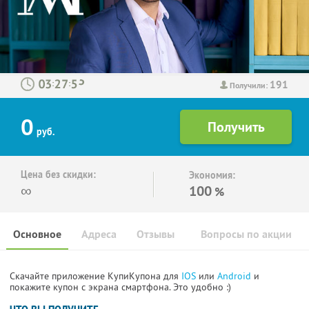
191
:
:
Получили:
0
руб.
Цена без скидки:
Экономия:
∞
100
%
Основное
Адреса
Отзывы
Вопросы по акции
Скачайте приложение КупиКупона для
IOS
или
Android
и
покажите купон с экрана смартфона. Это удобно :)