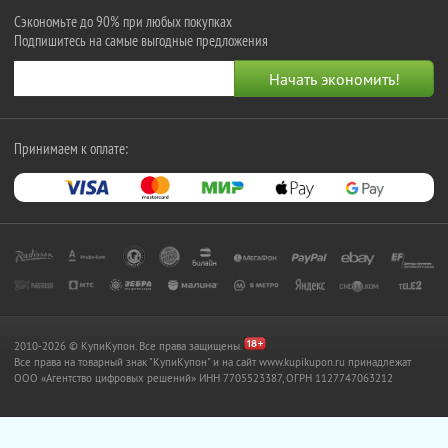
Сэкономьте до 90% при любых покупках
Подпишитесь на самые выгодные предложения
Принимаем к оплате:
2010-2026 © КупиКупон. Все права защищены.
Все права на товарный знак "КупиКупон" и на сайт www.kupikupon.ru принадлежат
OOO «Агентство цифровых решений» ИНН 7705523387, ОГРН 1127747063212