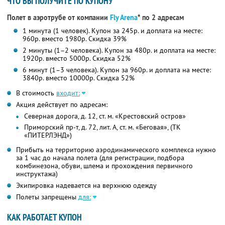
ЧТО ВЫ ПОЛУЧИТЕ ПО КУПОНУ
Полет в аэротрубе от компании
Fly Arena
* по 2 адресам
1 минута (1 человек). Купон за 245р. и доплата на месте:
960р. вместо 1980р. Скидка 39%
2 минуты (1–2 человека). Купон за 480р. и доплата на месте:
1920р. вместо 5000р. Скидка 52%
6 минут (1–3 человека). Купон за 960р. и доплата на месте:
3840р. вместо 10000р. Скидка 52%
В стоимость
входит:
Акция действует по адресам:
Северная дорога, д. 12, ст. м. «Крестовский остров»
Приморский пр-т, д. 72, лит. А, ст. м. «Беговая», (ТК
«ПИТЕРЛЭНД»)
Прибыть на территорию аэродинамического комплекса нужно
за 1 час до начала полета (для регистрации, подбора
комбинезона, обуви, шлема и прохождения первичного
инструктажа)
Экипировка надевается на верхнюю одежду
Полеты запрещены
для:
КАК РАБОТАЕТ КУПОН