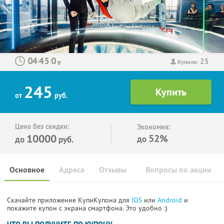
25
:
:
Купили:
245
от
руб.
Цена без скидки:
Экономия:
10000
52%
до
до
руб.
Основное
Адреса
Отзывы
Вопросы по акции
Скачайте приложение КупиКупона для
IOS
или
Android
и
покажите купон с экрана смартфона. Это удобно :)