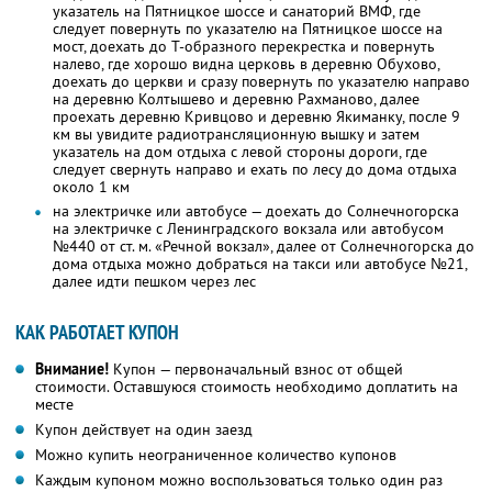
указатель на Пятницкое шоссе и санаторий ВМФ, где
следует повернуть по указателю на Пятницкое шоссе на
мост, доехать до Т-образного перекрестка и повернуть
налево, где хорошо видна церковь в деревню Обухово,
доехать до церкви и сразу повернуть по указателю направо
на деревню Колтышево и деревню Рахманово, далее
проехать деревню Кривцово и деревню Якиманку, после 9
км вы увидите радиотрансляционную вышку и затем
указатель на дом отдыха с левой стороны дороги, где
следует свернуть направо и ехать по лесу до дома отдыха
около 1 км
на электричке или автобусе — доехать до Солнечногорска
на электричке с Ленинградского вокзала или автобусом
№440 от ст. м. «Речной вокзал», далее от Солнечногорска до
дома отдыха можно добраться на такси или автобусе №21,
далее идти пешком через лес
КАК РАБОТАЕТ КУПОН
Внимание!
Купон — первоначальный взнос от общей
стоимости. Оставшуюся стоимость необходимо доплатить на
месте
Купон действует на один заезд
Можно купить неограниченное количество купонов
Каждым купоном можно воспользоваться только один раз