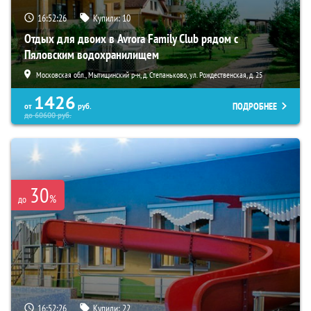
16:52:25
Купили:
10
Отдых для двоих в Avrora Family Club рядом с
Пяловским водохранилищем
Московская обл., Мытищинский р-н, д. Степаньково, ул. Рождественская, д. 25
1426
ПОДРОБНЕЕ
от
руб.
до
60600
руб.
30
%
до
16:52:25
Купили:
22