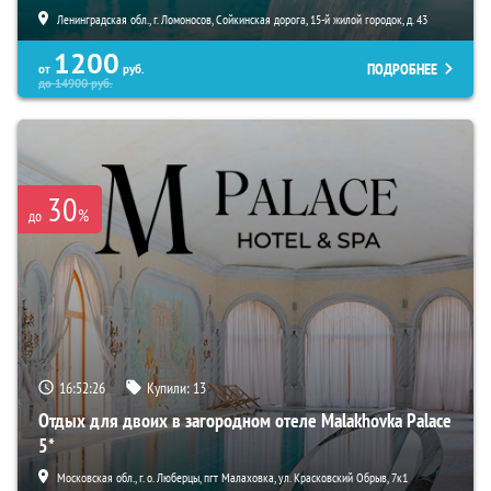
Ленинградская обл., г. Ломоносов, Сойкинская дорога, 15-й жилой городок, д. 43
1200
ПОДРОБНЕЕ
от
руб.
до
14900
руб.
30
%
до
16:52:25
Купили:
13
Отдых для двоих в загородном отеле Malakhovka Palace
5*
Московская обл., г. о. Люберцы, пгт Малаховка, ул. Красковский Обрыв, 7к1