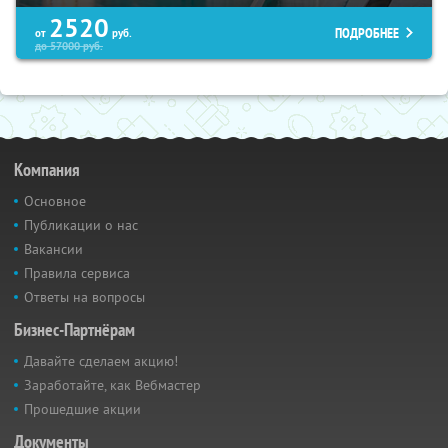
2520
ПОДРОБНЕЕ
от
руб.
до
57000
руб.
Компания
Основное
Публикации о нас
Вакансии
Правила сервиса
Ответы на вопросы
Бизнес-Партнёрам
Давайте сделаем акцию!
Заработайте, как Вебмастер
Прошедшие акции
Документы