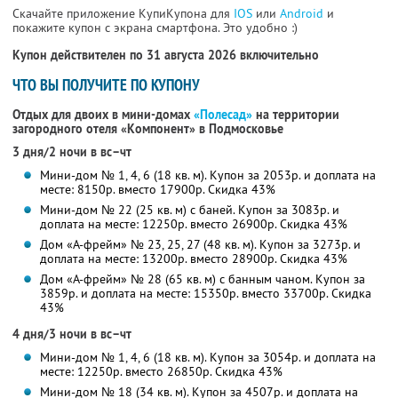
Скачайте приложение КупиКупона для
IOS
или
Android
и
покажите купон с экрана смартфона. Это удобно :)
Купон действителен по 31 августа 2026 включительно
ЧТО ВЫ ПОЛУЧИТЕ ПО КУПОНУ
Отдых для двоих в мини-домах
«Полесад»
на территории
загородного отеля «Компонент» в Подмосковье
3 дня/2 ночи в вс–чт
Мини-дом № 1, 4, 6 (18 кв. м). Купон за 2053р. и доплата на
месте: 8150р. вместо 17900р. Скидка 43%
Мини-дом № 22 (25 кв. м) с баней. Купон за 3083р. и
доплата на месте: 12250р. вместо 26900р. Скидка 43%
Дом «А-фрейм» № 23, 25, 27 (48 кв. м). Купон за 3273р. и
доплата на месте: 13200р. вместо 28900р. Скидка 43%
Дом «А-фрейм» № 28 (65 кв. м) с банным чаном. Купон за
3859р. и доплата на месте: 15350р. вместо 33700р. Скидка
43%
4 дня/3 ночи в вс–чт
Мини-дом № 1, 4, 6 (18 кв. м). Купон за 3054р. и доплата на
месте: 12250р. вместо 26850р. Скидка 43%
Мини-дом № 18 (34 кв. м). Купон за 4507р. и доплата на