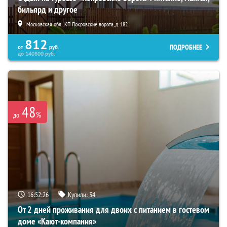
бильярд и другое
Московская обл., КП Покровские ворота, д. 182
812
ПОДРОБНЕЕ
от
руб.
до
140800
руб.
48
%
до
16:52:25
Купили:
34
От 2 дней проживания для двоих с питанием в гостевом
доме «Кают-компания»