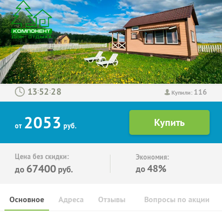
116
:
:
Купили:
2053
от
руб.
Цена без скидки:
Экономия:
67400
48%
до
до
руб.
Основное
Адреса
Отзывы
Вопросы по акции