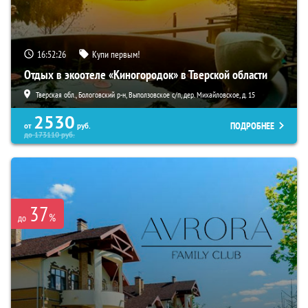
16:52:25
Купи первым!
Отдых в экоотеле «Киногородок» в Тверской области
Тверская обл., Бологовский р-н, Выползовское с/п, дер. Михайловское, д. 15
2530
ПОДРОБНЕЕ
от
руб.
до
173110
руб.
37
%
до