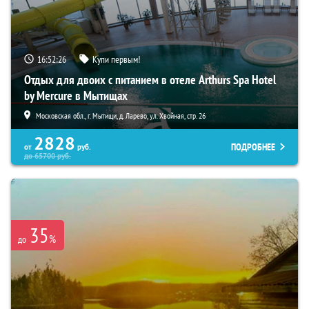
16:52:25
Купи первым!
Отдых для двоих с питанием в отеле Arthurs Spa Hotel
by Mercure в Мытищах
Московская обл., г. Мытищи, д. Ларево, ул. Хвойная, стр. 26
2828
ПОДРОБНЕЕ
от
руб.
до
65700
руб.
35
%
до