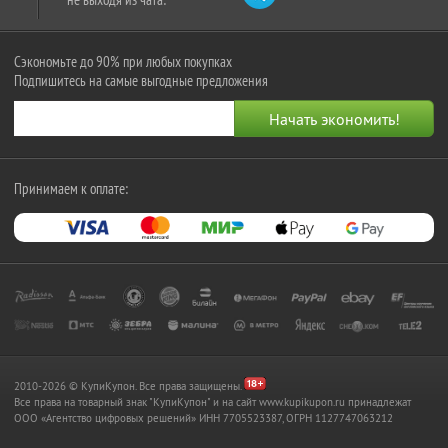
Сэкономьте до 90% при любых покупках
Подпишитесь на самые выгодные предложения
Принимаем к оплате:
2010-2026 © КупиКупон. Все права защищены.
Все права на товарный знак "КупиКупон" и на сайт www.kupikupon.ru принадлежат
OOO «Агентство цифровых решений» ИНН 7705523387, ОГРН 1127747063212