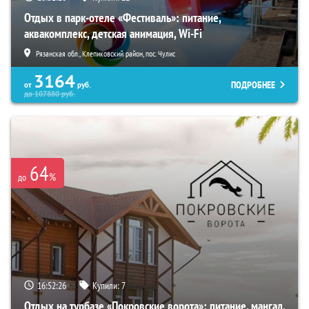
Отдых в парк-отеле «Фестиваль»: питание,
аквакомплекс, детская анимация, Wi-Fi
Рязанская обл., Клепиковский район, пос. Чулис
3164
ПОДРОБНЕЕ
от
руб.
до
107880
руб.
64
%
до
16:52:25
Купили:
7
Отдых на турбазе «Покровские ворота»: питание, мангал,