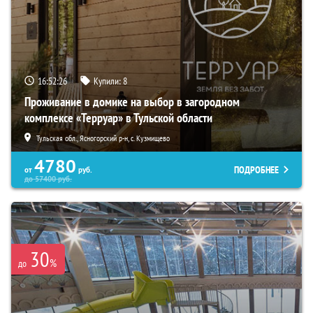
16:52:25
Купили:
8
Проживание в домике на выбор в загородном
комплексе «Терруар» в Тульской области
Тульская обл., Ясногорский р-н, с. Кузмищево
4780
ПОДРОБНЕЕ
от
руб.
до
57400
руб.
30
%
до