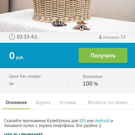
33
:
:
Получили:
0
руб.
Цена без скидки:
Экономия:
∞
100
%
Основное
Адреса
Отзывы
Вопросы по акции
Скачайте приложение КупиКупона для
IOS
или
Android
и
покажите купон с экрана смартфона. Это удобно :)