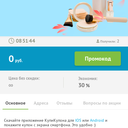
2
:
:
Получили:
0
руб.
Цена без скидки:
Экономия:
∞
30
%
Основное
Адреса
Отзывы
Вопросы по акции
Скачайте приложение КупиКупона для
IOS
или
Android
и
покажите купон с экрана смартфона. Это удобно :)