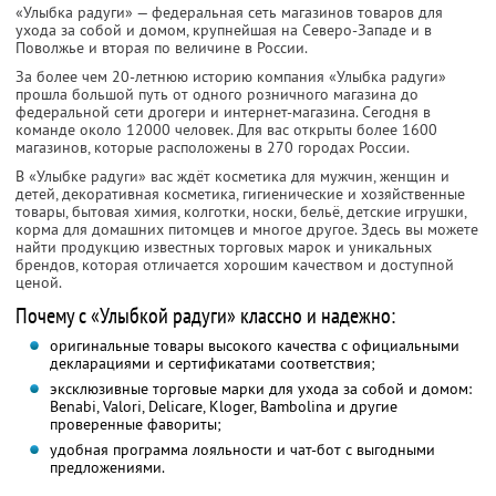
«Улыбка радуги» — федеральная сеть магазинов товаров для
ухода за собой и домом, крупнейшая на Северо-Западе и в
Поволжье и вторая по величине в России.
За более чем 20-летнюю историю компания «Улыбка радуги»
прошла большой путь от одного розничного магазина до
федеральной сети дрогери и интернет-магазина. Сегодня в
команде около 12000 человек. Для вас открыты более 1600
магазинов, которые расположены в 270 городах России.
В «Улыбке радуги» вас ждёт косметика для мужчин, женщин и
детей, декоративная косметика, гигиенические и хозяйственные
товары, бытовая химия, колготки, носки, бельё, детские игрушки,
корма для домашних питомцев и многое другое. Здесь вы можете
найти продукцию известных торговых марок и уникальных
брендов, которая отличается хорошим качеством и доступной
ценой.
Почему с «Улыбкой радуги» классно и надежно:
оригинальные товары высокого качества с официальными
декларациями и сертификатами соответствия;
эксклюзивные торговые марки для ухода за собой и домом:
Benabi, Valori, Delicare, Kloger, Bambolina и другие
проверенные фавориты;
удобная программа лояльности и чат-бот с выгодными
предложениями.