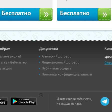
Бесплатно
Бесплатно
тнёрам
Документы
Кон
елаем акцию!
Агентский договор
spro
е, как Вебмастер
Лицензионный договор
Связ
е акции
Публичная оферта
Политика конфиденциальности
Ищите скидки поблизости,
не выходя из чата: