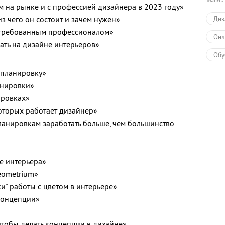
м на рынке и с профессией дизайнера в 2023 году»
из чего он состоит и зачем нужен»
Диз
стребованным профессионалом»
Онл
ать на дизайне интерьеров»
Обу
 планировку»
нировки»
ировках»
оторых работает дизайнер»
ланировкам заработать больше, чем большинство
е интерьера»
eometrium»
и" работы с цветом в интерьере»
концепции»
 чтобы делать концепции в дизайне»