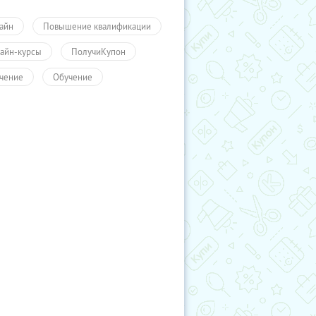
айн
Повышение квалификации
айн-курсы
ПолучиКупон
чение
Обучение