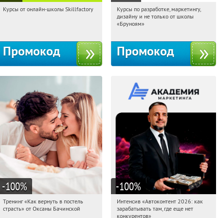
Курсы от онлайн-школы Skillfactory
Курсы по разработке, маркетингу,
18:33:10
Получи первым!
18:33:10
Получи первым!
дизайну и не только от школы
Россия
Россия
«Бруноям»
Промокод
Промокод
-100
%
-100
%
Тренинг «Как вернуть в постель
Интенсив «Автоконтент 2026: как
18:33:10
Получили:
16
18:33:10
Получили:
4
страсть» от Оксаны Бачинской
зарабатывать там, где еще нет
Россия
Россия
конкурентов»