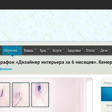
1
31
26
13
12
1
17
6
Обучение
Товары
Туры
Услуги
Здоровье
Отели
Дети
рафон «Дизайнер интерьера за 6 месяцев». Кеме
фикации
Получ
Цена