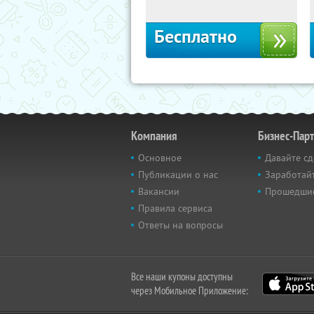
Бесплатно
Компания
Бизнес-Пар
Основное
Давайте сд
Публикации о нас
Заработайт
Вакансии
Прошедши
Правила сервиса
Ответы на вопросы
Все наши купоны доступны
через Мобильное Приложение: