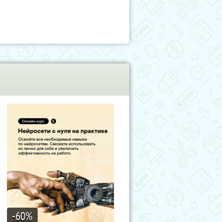
-60
%