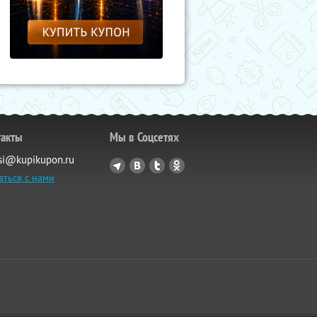
такты
Мы в Соцсетях
si@kupikupon.ru
аться с нами