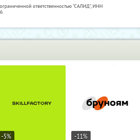
 ограниченной ответственностью “САЛИД”,
ИНН
76
-5
%
-11
%