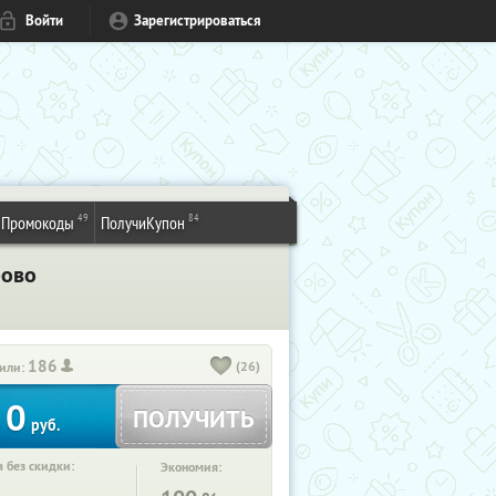
Войти
Зарегистрироваться
49
84
Промокоды
ПолучиКупон
рово
186
(26)
или:
0
ПОЛУЧИТЬ
руб.
 без скидки:
Экономия: