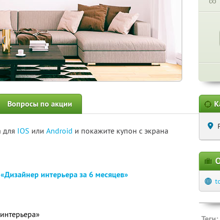
∞
Вопросы по акции
К
а для
IOS
или
Android
и покажите купон с экрана
О
н
«Дизайнер интерьера за 6 месяцев»
t
 интерьера»
Теги: