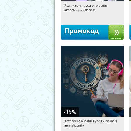
Различные курсы от онлайн-
18:33:10
Получили:
2
академии «Эдюсон»
Россия
Промокод
-15
%
Авторские онлайн-курсы «Грокаем
18:33:10
Получили:
4
английский»
Россия