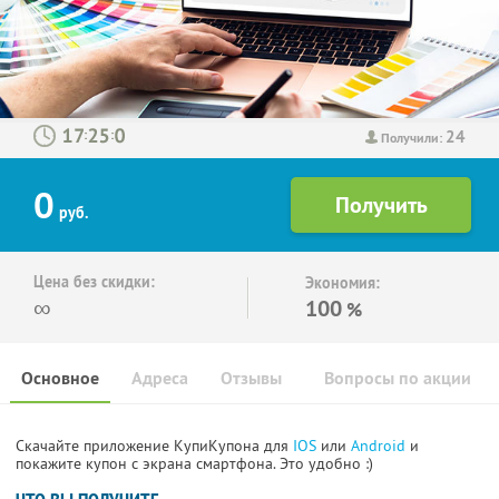
24
:
:
Получили:
0
руб.
Цена без скидки:
Экономия:
∞
100
%
Основное
Адреса
Отзывы
Вопросы по акции
Скачайте приложение КупиКупона для
IOS
или
Android
и
покажите купон с экрана смартфона. Это удобно :)