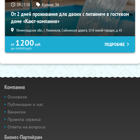
09:23:48
Купили:
34
От 2 дней проживания для двоих с питанием в гостевом
доме «Кают-компания»
Ленинградская обл., г. Ломоносов, Сойкинская дорога, 15-й жилой городок, д. 43
1200
ПОДРОБНЕЕ
от
руб.
до
14900
руб.
Компания
Основное
Публикации о нас
Вакансии
Правила сервиса
Ответы на вопросы
Бизнес-Партнёрам