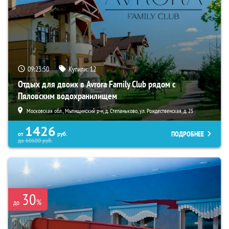
09:23:48
Купили:
12
Отдых для двоих в Avrora Family Club рядом с
Пяловским водохранилищем
Московская обл., Мытищинский р-н, д. Степаньково, ул. Рождественская, д. 25
1426
ПОДРОБНЕЕ
от
руб.
до
60600
руб.
30
%
до