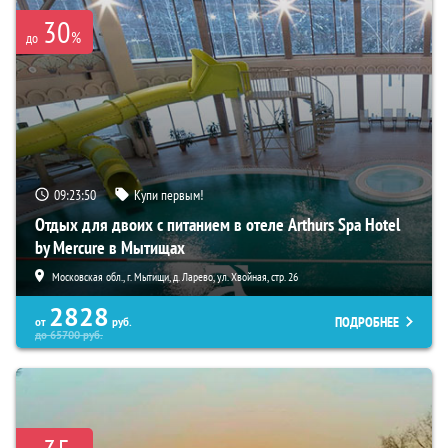
30
%
до
09:23:48
Купи первым!
Отдых для двоих с питанием в отеле Arthurs Spa Hotel
by Mercure в Мытищах
Московская обл., г. Мытищи, д. Ларево, ул. Хвойная, стр. 26
2828
ПОДРОБНЕЕ
от
руб.
до
65700
руб.