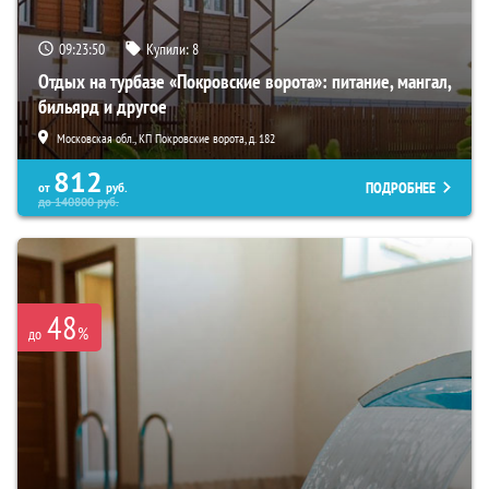
09:23:48
Купили:
8
Отдых на турбазе «Покровские ворота»: питание, мангал,
бильярд и другое
Московская обл., КП Покровские ворота, д. 182
812
ПОДРОБНЕЕ
от
руб.
до
140800
руб.
48
%
до