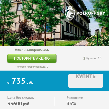
Акция завершилась
35
ПОВТОРИТЬ АКЦИЮ
Купили:
Человек проголосовало: 0
КУПИТЬ
735
от
руб.
Цена без скидки:
Экономия:
33600
33%
руб.