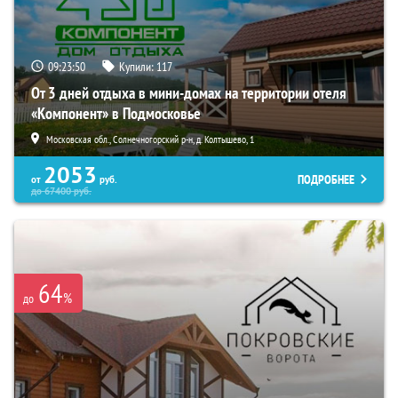
09:23:48
Купили:
117
От 3 дней отдыха в мини-домах на территории отеля
«Компонент» в Подмосковье
Московская обл., Солнечногорский р-н, д. Колтышево, 1
2053
ПОДРОБНЕЕ
от
руб.
до
67400
руб.
64
%
до