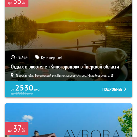
35
%
до
09:23:48
Купи первым!
Отдых в экоотеле «Киногородок» в Тверской области
Тверская обл., Бологовский р-н, Выползовское с/п, дер. Михайловское, д. 15
2530
ПОДРОБНЕЕ
от
руб.
до
173110
руб.
37
%
до