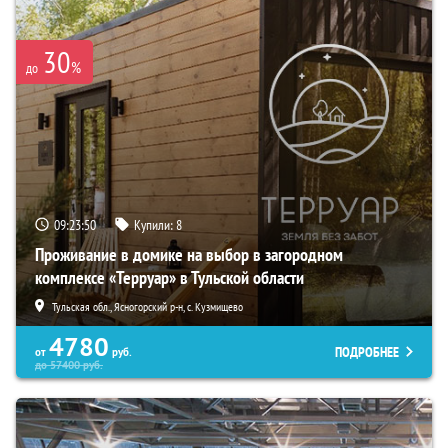
30
%
до
09:23:48
Купили:
8
Проживание в домике на выбор в загородном
комплексе «Терруар» в Тульской области
Тульская обл., Ясногорский р-н, с. Кузмищево
4780
ПОДРОБНЕЕ
от
руб.
до
57400
руб.