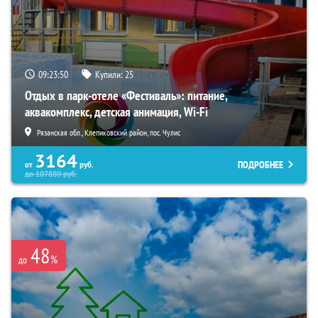
09:23:48
Купили:
25
Отдых в парк-отеле «Фестиваль»: питание,
аквакомплекс, детская анимация, Wi-Fi
Рязанская обл., Клепиковский район, пос. Чулис
3164
ПОДРОБНЕЕ
от
руб.
до
107880
руб.
48
%
до