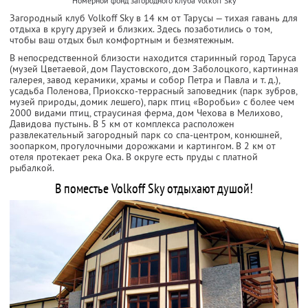
Номерной фонд загородного клуба Volkoff Sky
Загородный клуб Volkoff Sky в 14 км от Тарусы — тихая гавань для
отдыха в кругу друзей и близких. Здесь позаботились о том,
чтобы ваш отдых был комфортным и безмятежным.
В непосредственной близости находится старинный город Таруса
(музей Цветаевой, дом Паустовского, дом Заболоцкого, картинная
галерея, завод керамики, храмы и собор Петра и Павла и т. д.),
усадьба Поленова, Приокско-террасный заповедник (парк зубров,
музей природы, домик лешего), парк птиц «Воробьи» с более чем
2000 видами птиц, страусиная ферма, дом Чехова в Мелихово,
Давидова пустынь. В 5 км от комплекса расположен
развлекательный загородный парк со спа-центром, конюшней,
зоопарком, прогулочными дорожками и картингом. В 2 км от
отеля протекает река Ока. В округе есть пруды с платной
рыбалкой.
В поместье Volkoff Sky отдыхают душой!