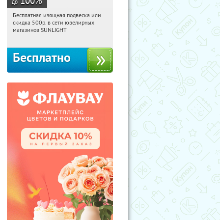
до
Бесплатная изящная подвеска или
12:18:06
Получили:
73
скидка 500р. в сети ювелирных
Россия
магазинов SUNLIGHT
Бесплатно