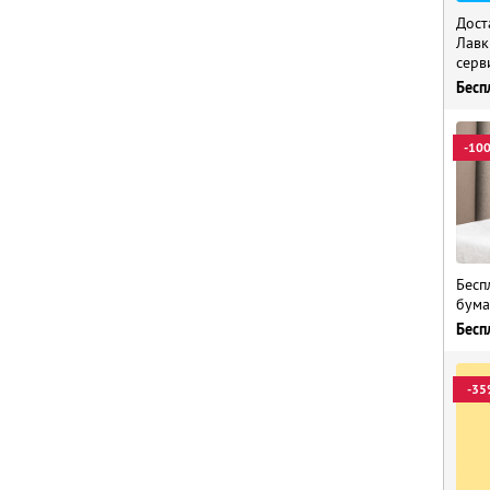
Дост
Лавк
серв
Бесп
-10
Бесп
бума
Бесп
-35