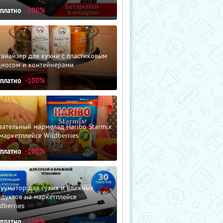
сплатно
-100%
анайзер для кухни с пластиковым
дносом и контейнерами
сплатно
-100%
ательный мармелад Haribo Starmix
маркетплейсе Wildberries
сплатно
-100%
ууматор для сухих и влажных
дуктов на маркетплейсе
dberries
сплатно
-100%