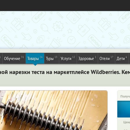
1
31
26
13
12
1
17
6
Обучение
Товары
Туры
Услуги
Здоровье
Отели
Дети
й нарезки теста на маркетплейсе Wildberries. К
Получ
Цена