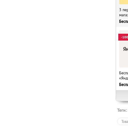
3 пе
мага
Бесп
-10
Бесп
«Янд
Бесп
Теги:
Тов