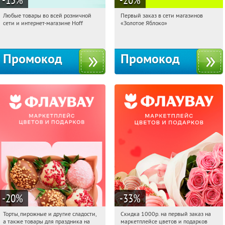
Любые товары во всей розничной
Первый заказ в сети магазинов
12:18:06
Получили:
83
12:18:06
Получи первым!
сети и интернет-магазине Hoff
«Золотое Яблоко»
Москва, 1-й Волоколамский проезд,
Россия
10с1
Промокод
Промокод
-20
%
-33
%
Торты, пирожные и другие сладости,
Скидка 1000р. на первый заказ на
12:18:06
Получили:
6
12:18:06
Получили:
18
а также товары для праздника на
маркетплейсе цветов и подарков