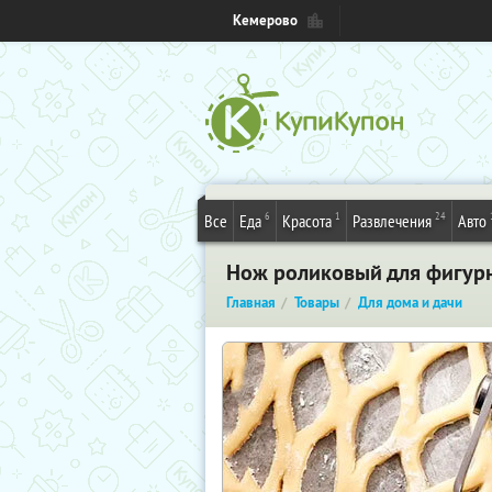
Кемерово
6
1
24
Все
Еда
Красота
Развлечения
Авто
Нож роликовый для фигурно
Главная
Товары
Для дома и дачи