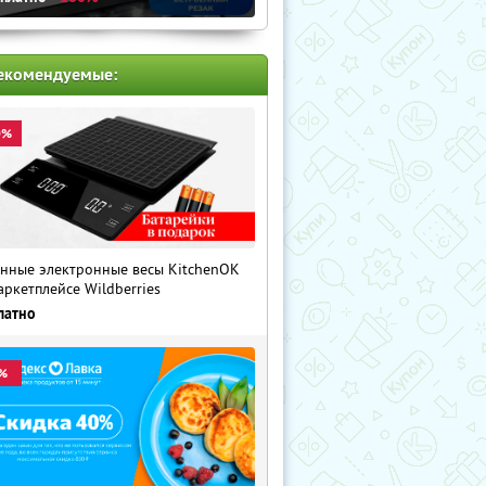
екомендуемые:
0%
нные электронные весы KitchenOK
аркетплейсе Wildberries
латно
%