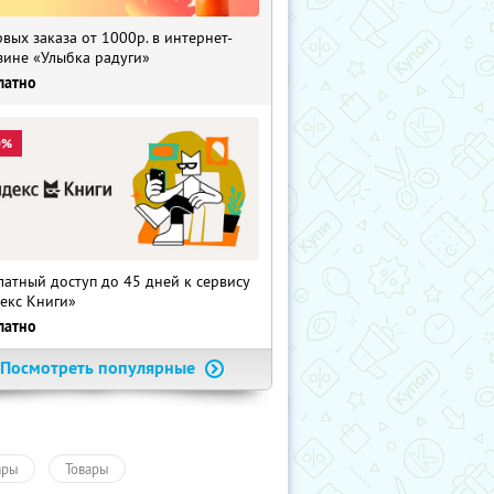
рвых заказа от 1000р. в интернет-
зине «Улыбка радуги»
латно
0%
латный доступ до 45 дней к сервису
екс Книги»
латно
Посмотреть популярные
ары
Товары