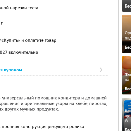
Бе
ной нарезки теста
 г
г
Орг
по
 «Купить» и оплатите товар
Бе
2027 включительно
ся купоном
Жев
на 
Бе
 — универсальный помощник кондитера и домашней
крашения и оригинальные узоры на хлебе, пирогах,
ых других мучных продуктах.
Вак
про
Wil
 прочная конструкция режущего ролика
Бе