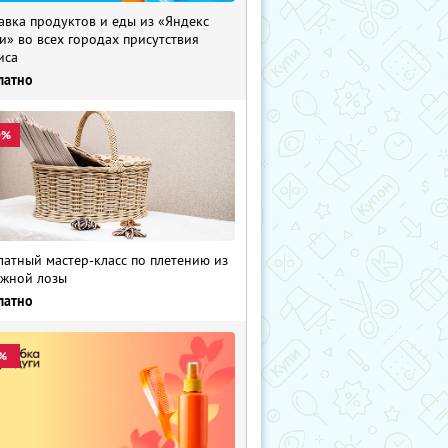
авка продуктов и еды из «Яндекс
и» во всех городах присутствия
иса
латно
0%
латный мастер-класс по плетению из
жной лозы
латно
%