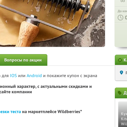
∞
До ко
Вопросы по акции
К
а для
IOS
или
Android
и покажите купон с экрана
ионный характер, с актуальными скидками и
сайте компании
Д
езки теста
на маркетплейсе Wildberries*
Ку
Kit
Wil