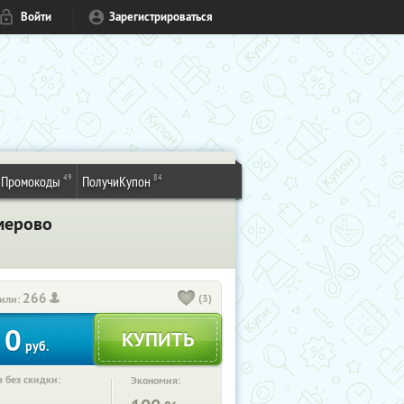
Войти
Зарегистрироваться
49
84
Промокоды
ПолучиКупон
емерово
266
(3)
или:
0
руб.
 без скидки:
Экономия: