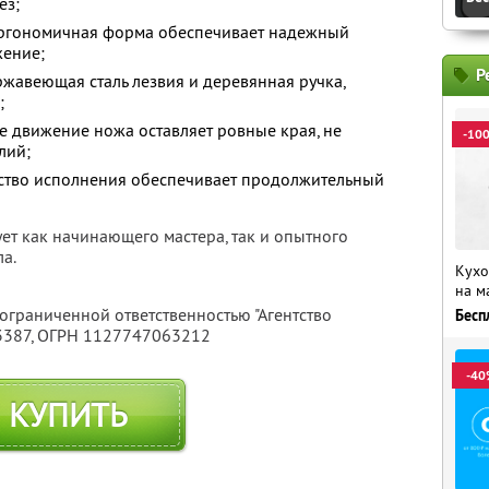
ез;
эргономичная форма обеспечивает надежный
жение;
Р
жавеющая сталь лезвия и деревянная ручка,
;
ое движение ножа оставляет ровные края, не
-10
лий;
ество исполнения обеспечивает продолжительный
ет как начинающего мастера, так и опытного
а.
Кухо
на м
 ограниченной ответственностью "Агентство
Бесп
3387
, ОГРН 1127747063212
-40
КУПИТЬ