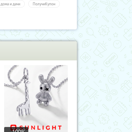
 дома и дачи
ПолучиКупон
100
%