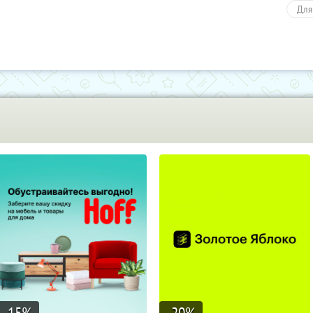
Для
-15
%
-20
%