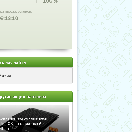
100
%
нца продаж осталось:
:
:
ак нас найти
Россия
ругие акции партнера
хонные электронные весы
chenOK на маркетплейсе
dberries