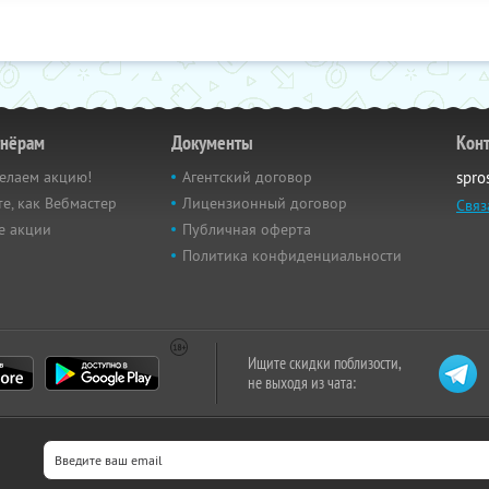
тнёрам
Документы
Кон
елаем акцию!
Агентский договор
spro
е, как Вебмастер
Лицензионный договор
Связ
е акции
Публичная оферта
Политика конфиденциальности
Ищите скидки поблизости,
не выходя из чата: