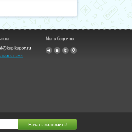
такты
Мы в Соцсетях
si@kupikupon.ru
аться с нами