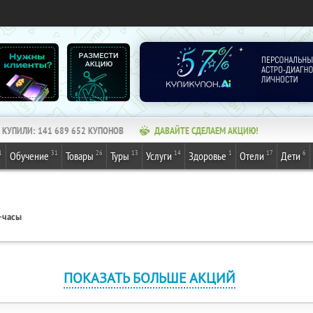
КУПИЛИ:
141 689 652
КУПОНОВ
ДАВАЙТЕ СДЕЛАЕМ АКЦИЮ!
1
31
26
13
14
1
17
6
Обучение
Товары
Туры
Услуги
Здоровье
Отели
Дети
-часы
ПОКАЗАТЬ БОЛЬШЕ АКЦИЙ