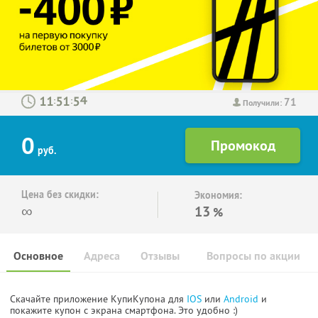
71
:
:
Получили:
0
руб.
Цена без скидки:
Экономия:
∞
13
%
Основное
Адреса
Отзывы
Вопросы по акции
Скачайте приложение КупиКупона для
IOS
или
Android
и
покажите купон с экрана смартфона. Это удобно :)