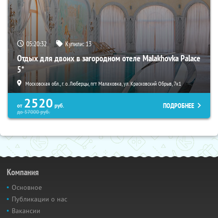
05:20:30
Купили:
13
Отдых для двоих в загородном отеле Malakhovka Palace
5*
Московская обл., г. о. Люберцы, пгт Малаховка, ул. Красковский Обрыв, 7к1
2520
ПОДРОБНЕЕ
от
руб.
до
57000
руб.
Компания
Основное
Публикации о нас
Вакансии