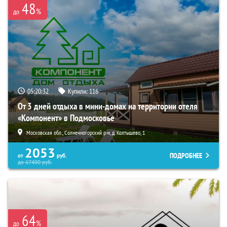
48
%
до
05:20:30
Купили:
116
От 3 дней отдыха в мини-домах на территории отеля
«Компонент» в Подмосковье
Московская обл., Солнечногорский р-н, д. Колтышево, 1
2053
ПОДРОБНЕЕ
от
руб.
до
67400
руб.
64
%
до