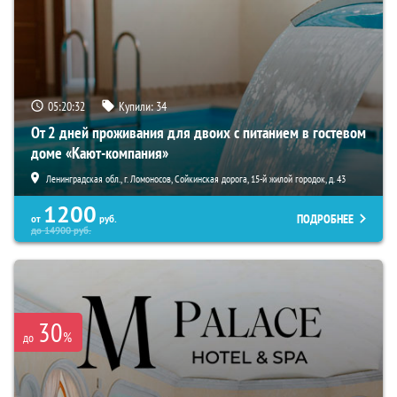
05:20:30
Купили:
34
От 2 дней проживания для двоих с питанием в гостевом
доме «Кают-компания»
Ленинградская обл., г. Ломоносов, Сойкинская дорога, 15-й жилой городок, д. 43
1200
ПОДРОБНЕЕ
от
руб.
до
14900
руб.
30
%
до