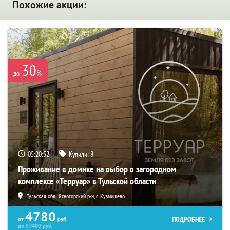
Похожие акции:
30
%
до
05:20:30
Купили:
8
Проживание в домике на выбор в загородном
комплексе «Терруар» в Тульской области
Тульская обл., Ясногорский р-н, с. Кузмищево
4780
ПОДРОБНЕЕ
от
руб.
до
57400
руб.