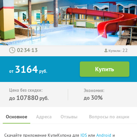
22
:
:
Купили:
3164
от
руб.
Цена без скидки:
Экономия:
107880
30%
до
до
руб.
Основное
Адреса
Отзывы
Вопросы по акции
Скачайте приложение КупиКупона для
IOS
или
Android
и