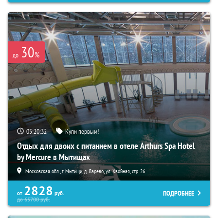
30
%
до
05:20:30
Купи первым!
Отдых для двоих с питанием в отеле Arthurs Spa Hotel
by Mercure в Мытищах
Московская обл., г. Мытищи, д. Ларево, ул. Хвойная, стр. 26
2828
ПОДРОБНЕЕ
от
руб.
до
65700
руб.