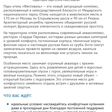
Парк-отель «Фестиваль» — это новый загородный комплекс,
расположенный в непосредственной близости от Мещерского
национального парка. Отель находится в живописном месте, в
170 км от Москвы по Егорьевскому шоссе и 90 км от Рязани.
Архитектурный ансамбль гармонично объединяет русский
колорит, французскую элегантность и скандинавскую простоту.
На территории отеля расположены современный аквакомплекс,
ресторан «Сердце Парижа», коттеджи разных ценовых категорий
и уровней комфорта, гостиничные корпуса, теннисные корты,
финская сауна и настоящая русская баня из сруба. Гости смогут
замечательно провести время на свежем воздухе, заняться
спортом, покататься на велосипеде или устроить пикник на
природе.
Особенное место занимает огромный аквапарк с яркими
аттракционами. Здесь есть развлечения для детей и взрослых:
головокружительные спуски с горок, увлекательные игры и
весёлые конкурсы. Помимо этого, открылся новый объект —
открытый бассейн с подогревом. Это отличное место для
комфортного семейного отдыха, встреч с друзьями и активных
занятий спортом.
Что вас ждёт:
идеальные условия: наслаждайтесь комфортным купанием
даже в прохладные дни благодаря постоянной поддержке