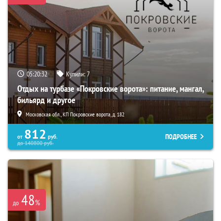
05:20:30
Купили:
7
Отдых на турбазе «Покровские ворота»: питание, мангал,
бильярд и другое
Московская обл., КП Покровские ворота, д. 182
812
ПОДРОБНЕЕ
от
руб.
до
140800
руб.
48
%
до