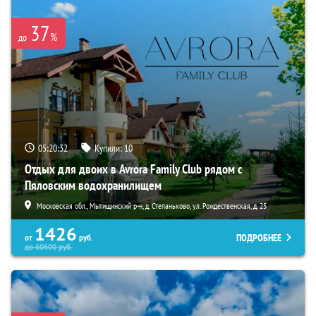
37
%
до
05:20:30
Купили:
10
Отдых для двоих в Avrora Family Club рядом с
Пяловским водохранилищем
Московская обл., Мытищинский р-н, д. Степаньково, ул. Рождественская, д. 25
1426
ПОДРОБНЕЕ
от
руб.
до
60600
руб.