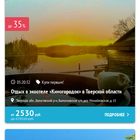
35
%
до
05:20:30
Купи первым!
Отдых в экоотеле «Киногородок» в Тверской области
Тверская обл., Бологовский р-н, Выползовское с/п, дер. Михайловское, д. 15
2530
ПОДРОБНЕЕ
от
руб.
до
173110
руб.