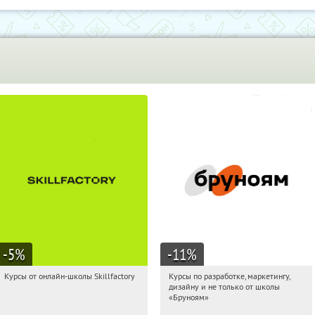
-5
%
-11
%
Курсы от онлайн-школы Skillfactory
Курсы по разработке, маркетингу,
09:14:10
Получи первым!
09:14:10
Получи первым!
дизайну и не только от школы
Россия
Россия
«Бруноям»