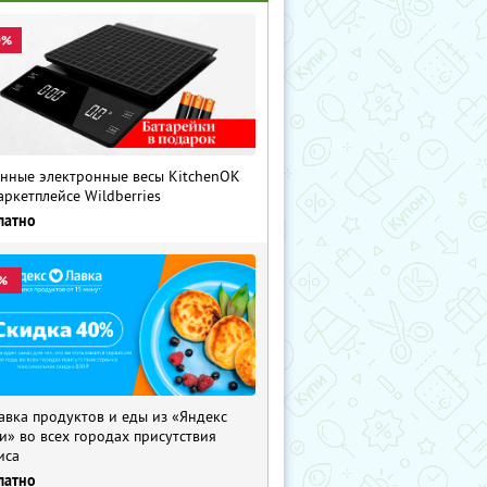
0%
нные электронные весы KitchenOK
аркетплейсе Wildberries
латно
%
авка продуктов и еды из «Яндекс
и» во всех городах присутствия
иса
латно