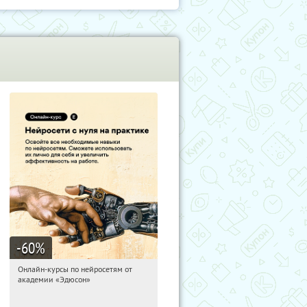
-60
%
Онлайн-курсы по нейросетям от
09:14:10
Получили:
6
академии «Эдюсон»
Москва