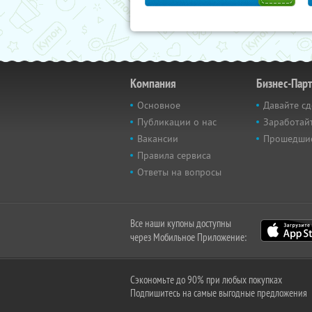
Компания
Бизнес-Пар
Основное
Давайте сд
Публикации о нас
Заработайт
Вакансии
Прошедши
Правила сервиса
Ответы на вопросы
Все наши купоны доступны
через Мобильное Приложение:
Сэкономьте до 90% при любых покупках
Подпишитесь на самые выгодные предложения