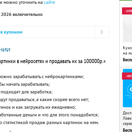
и можно уточнить на
сайте
-10
а 2026 включительно
ся купоном
Кухо
НИИ
на м
артинки в нейросетях и продавать их за 100000р.»
Бесп
можно зарабатывать с нейрокартинками;
-40
обы начать зарабатывать;
 подходят для заработка;
дут продаваться, а какие скорее всего нет;
тинок и как загружать их ежедневно;
Дост
ботанные деньги и что для этого понадобится;
Лавк
о статистикой продаж разных картинок на нем.
серв
Бесп