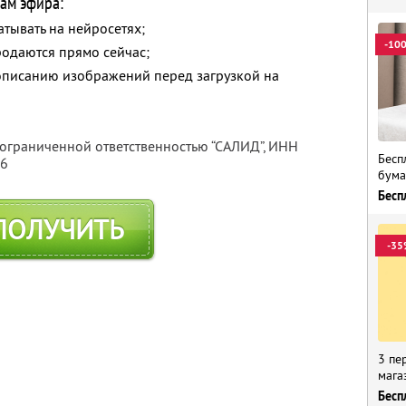
ам эфира:
атывать на нейросетях;
-10
родаются прямо сейчас;
описанию изображений перед загрузкой на
 ограниченной ответственностью “САЛИД”,
ИНН
Бесп
76
бума
Бесп
ПОЛУЧИТЬ
-35
3 пе
мага
Бесп