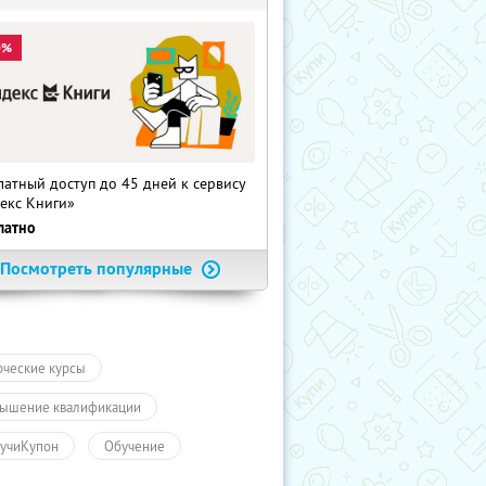
0%
латный доступ до 45 дней к сервису
екс Книги»
латно
Посмотреть популярные
рческие курсы
ышение квалификации
учиКупон
Обучение
чение