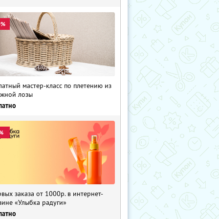
0%
латный мастер-класс по плетению из
жной лозы
латно
%
рвых заказа от 1000р. в интернет-
зине «Улыбка радуги»
латно