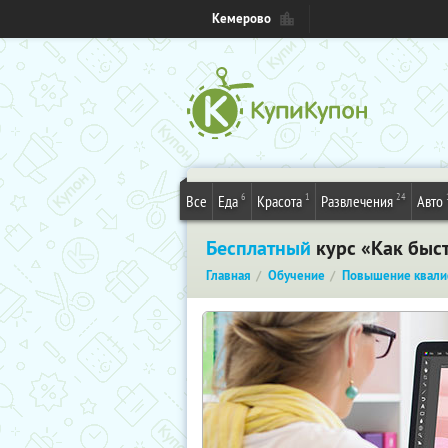
Кемерово
6
1
24
Все
Еда
Красота
Развлечения
Авто
Бесплатный
курс «Как быст
Главная
Обучение
Повышение квали