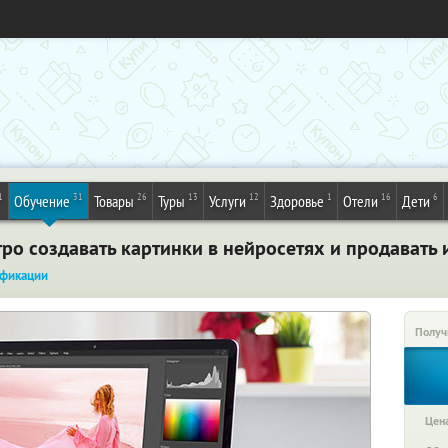
1
31
26
13
12
1
16
6
Обучение
Товары
Туры
Услуги
Здоровье
Отели
Дети
ро создавать картинки в нейросетях и продавать 
фикации
Получ
Цена