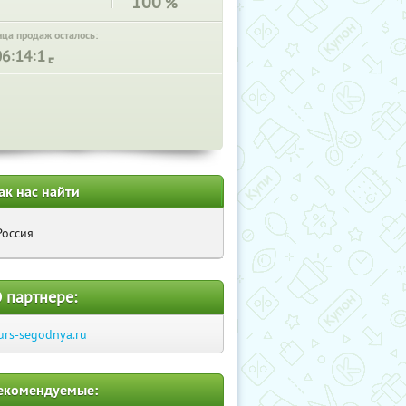
100
%
нца продаж осталось:
:
:
ак нас найти
Россия
 партнере:
urs-segodnya.ru
екомендуемые: