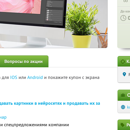
∞
До ко
Вопросы по акции
К
а для
IOS
или
Android
и покажите купон с экрана
О
давать картинки в нейросетях и продавать их за
k
нар
ими спецпредложениями компании
Р