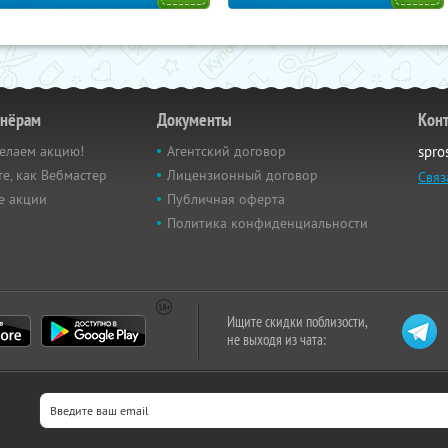
тнёрам
Документы
Кон
елаем акцию!
Агентский договор
spro
е, как Вебмастер
Лицензионный договор
Связ
е акции
Публичная оферта
Политика конфиденциальности
Ищите скидки поблизости,
не выходя из чата: