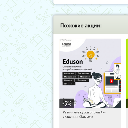
Похожие акции:
-5
%
Различные курсы от онлайн-
09:14:10
Получили:
2
академии «Эдюсон»
Россия