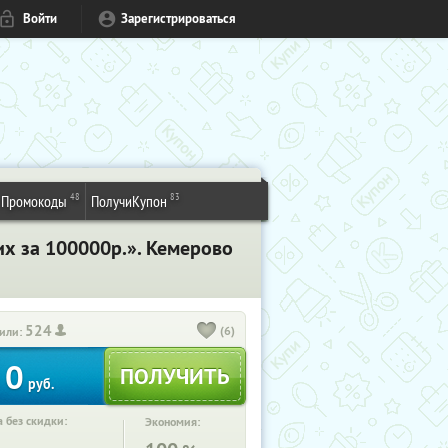
Войти
Зарегистрироваться
48
83
Промокоды
ПолучиКупон
их за 100000р.». Кемерово
524
(6)
или:
0
руб.
 без скидки:
Экономия: