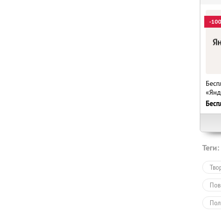
-10
Бесп
«Янд
Бесп
Теги:
Тво
Пов
Пол
Обу