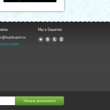
такты
Мы в Соцсетях
si@kupikupon.ru
аться с нами