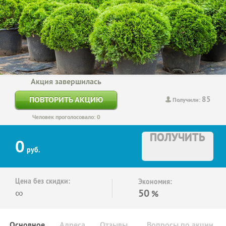
Акция завершилась
85
ПОВТОРИТЬ АКЦИЮ
Получили:
Человек проголосовало: 0
ПОЛУЧИТЬ
0
руб.
Цена без скидки:
Экономия:
∞
50
%
Основное
Адреса
Отзывы
Вопросы по акции