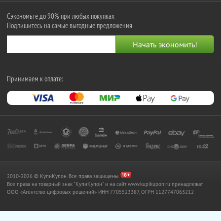
Сэкономьте до 90% при любых покупках
Подпишитесь на самые выгодные предложения
Принимаем к оплате:
2010-2026 © КупиКупон. Все права защищены.
Все права на товарный знак "КупиКупон" и на сайт www.kupikupon.ru принадлежат
OOO «Агентство цифровых решений» ИНН 7705523387, ОГРН 1127747063212