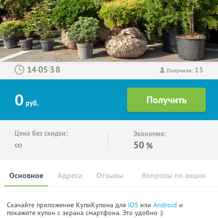
15
:
:
Получили:
0
руб.
Цена без скидки:
Экономия:
∞
50
%
Основное
Адреса
Отзывы
Вопросы по акции
Скачайте приложение КупиКупона для
IOS
или
Android
и
покажите купон с экрана смартфона. Это удобно :)