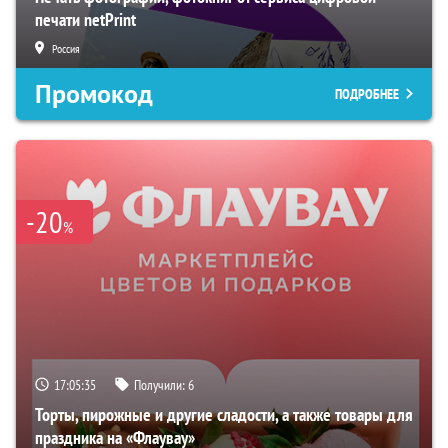
печати netPrint
Россия
Промокод
ПОДРОБНЕЕ
-20
%
17:05:34
Получили:
6
Торты, пирожные и другие сладости, а также товары для
праздника на «Флаувау»